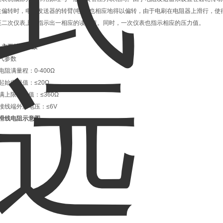
生偏转时，电阻发送器的转臂(电刷)也相应地得以偏转，由于电刷在电阻器上滑行，
至二次仪表上，指示出一相应的读数值。同时，一次仪表也指示相应的压力值。
、主要技术参数
气参数
阻满量程：0-400Ω
起始电阻值：≤20Ω
满上限电阻值：≤360Ω
接线端外加电压：≤6V
滑线电阻示意图