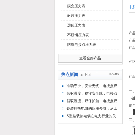
膜盒压力表
电
耐震压力表
远传压力表
产
不锈钢压力表
产
防爆电接点压力表
产
查看全部产品
YT
热点新闻
Hot
ROME+
产
准确守护，安全无忧：电接点双
一
金属温度计——测温新选择
智驭温度，稳守安全线：电接点
电
双金属温度计的创新守护
智驭温流，双保护航：电接点双
传
金属温度计在工业领域的革新应
铠装铂热电阻的应用领域：从工
用
业到科研，无所不在的温度测量
S型铠装热电偶在电力行业的关
二
键作用
本
仪