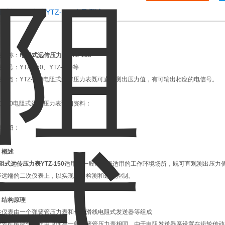
阻式远传压力表YTZ-150产品概述：
品名称：
电阻式远传压力表YTZ-150
品型号：
YTZ-150、YTZ-100等
品特点：
YTZ-150电阻式远传压力表既可直观测出压力值，有可输出相应的电信号。
Z-150电阻式远传压力表详细资料：
品介绍：
、概述
阻式远传压力表YTZ-150
适用于一般压力表适用的工作环境场所，既可直观测出压力
至远端的二次仪表上，以实现集中检测和远程控制。
、结构原理
仪表由一个弹簧管压力表和一个滑线电阻式发送器等组成
表机械部分的作用原理与一般弹簧管压力表相同。由于电阻发送器系设置在齿轮传动