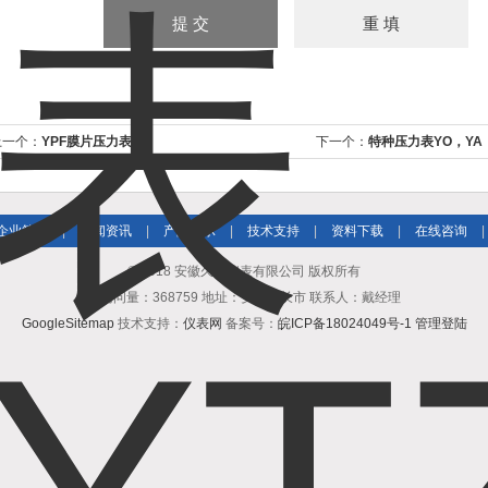
上一个：
YPF膜片压力表
下一个：
特种压力表YO，YA
企业简介
|
新闻资讯
|
产品展示
|
技术支持
|
资料下载
|
在线咨询
|
© 2018 安徽久跃仪表有限公司 版权所有
总访问量：368759 地址：安徽天长市 联系人：戴经理
GoogleSitemap
技术支持：
仪表网
备案号：
皖ICP备18024049号-1
管理登陆