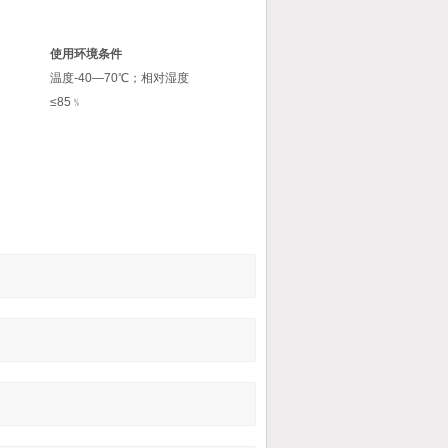
使用环境条件
温度-40—70℃；相对湿度
≤85﹪