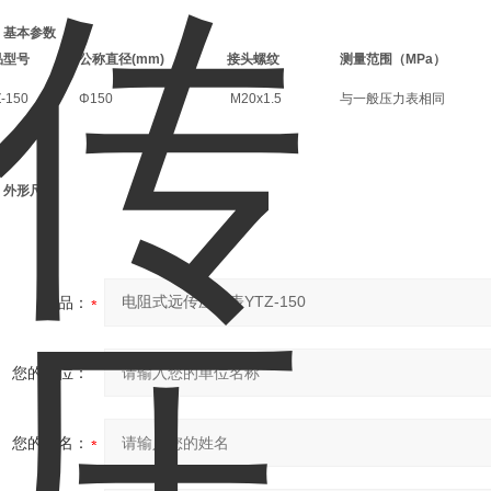
、
基本参数
品型号
公称直径
(mm)
接头螺纹
测量范围（
MPa
）
-150
Φ150
M20x1.5
与一般压力表相同
、外形尺寸
产品：
您的单位：
您的姓名：