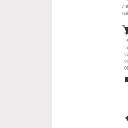
产
传
三
电
◇电
◇
◇
◇
◇