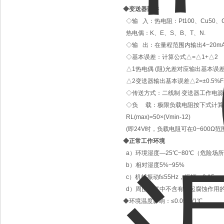
◆变送器部件
◇输 入：热电阻：Pt100、Cu50、C
热电偶：K、E、S、B、T、N.
◇输 出：在量程范围内输出4~20
◇基本误差：计算公式△=△1+△2
△1热电偶 (阻)允差对应输出基本误
△2变送器输出基本误差△2=±0.5%F
◇传送方式：二线制 变送器工作电源电
◇负 载：极限负载电阻按下式计算
RL(max)=50×(Vmin-12)
(即24V时，负载电阻可在0~600Ω范
◆正常工作环境
a）环境湿度—25℃~80℃（危险场所
b）相对湿度5%~95%
c）机械振动f≤55Hz，振幅＜0.15m
d）周围空气中不含有引起腐蚀作用
◆环境温度影响：≤0.05%/1℃