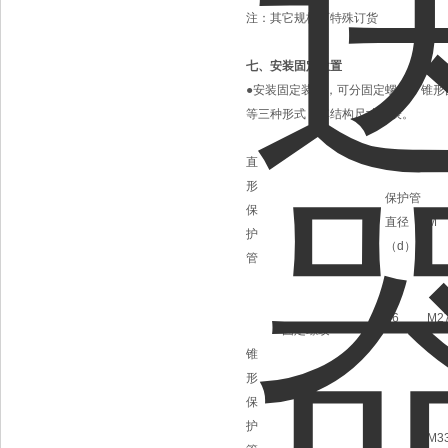
注：其它规格可特殊订货
七、安装固定位置
●安装固定装置，可分固定螺纹、锥形
等三种形式，其结构尺寸见表。
直
形
保护管
保
直径
M
护
（d）
管
16
M2
固定螺纹
锥
形
保
护
M3