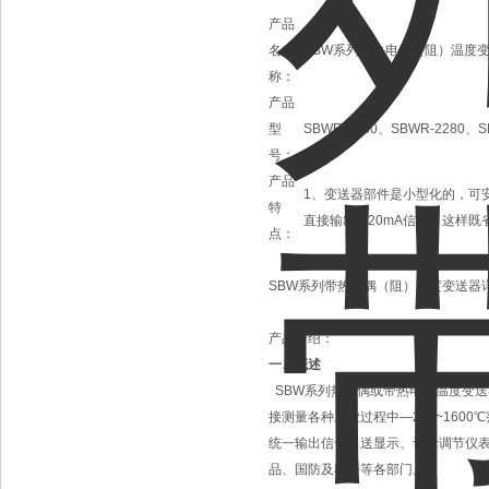
产品
名
SBW系列带热电偶（阻）温度
称：
产品
型
SBWR-2180、SBWR-2280、S
号：
产品
1、变送器部件是小型化的，可
特
直接输出4-20mA信号，这样
点：
SBW系列带热电偶（阻）温度变送器
产品介绍：
一、概述
SBW系列热电偶或带热电阻温度变送
接测量各种工业过程中—200~160
统一输出信号，送显示、记录调节仪
品、国防及科研等各部门。