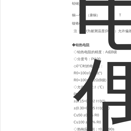
铂铑
—铂铑
B
30
6
铜—铜镍（康铜）
T
镍铬硅—镍硅
N
注：1）t为被测温度(0C) 2）允许
◆
铂热电阻
◇铂热电阻的精度：A或B级
◇分度号：Pt100
◇0°C时的电阻值：
R0=100±0.06Ω(*)
R0=100±0.12Ω(B级)
◇允许偏差△t（℃）：
Pt100
±(0.15+0.002 I t I)(*)
±(0.30+0.005 I t I)(B级)
Cu50 ±0.1% R0
Cu100 ±0.1% R0
◇热响应时间：т0.5＜90s