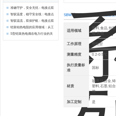
准确守护，安全无忧：电接点双
金属温度计——测温新选择
智驭温度，稳守安全线：电接点
SBW系列带热电偶（阻）温度
双金属温度计的创新守护
智驭温流，双保护航：电接点双
金属温度计在工业领域的革新应
铠装铂热电阻的应用领域：从工
塑料,食品,包装
适用领域
用
业到科研，无所不在的温度测量
箱,其他
S型铠装热电偶在电力行业的关
键作用
工作原理
智能型
测量精度
0.2-0.5℃
执行质量标
国标
准
玻璃,钛合金,铸
材质
塑料,石墨,铝合
他
加工定制
是