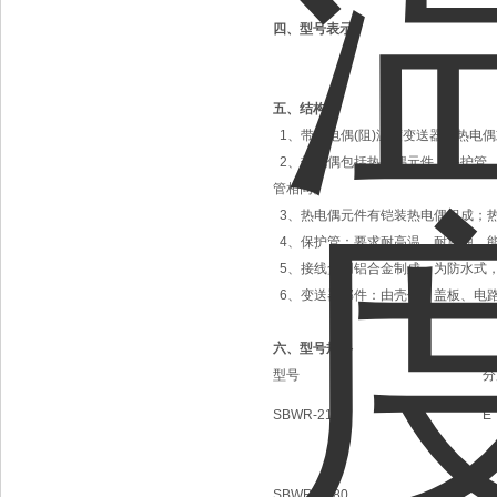
四、型号表示
五、结构
1、带热电偶(阻)温度变送器由热电
2、热电偶包括热电偶元件、保护管
管相同。
3、热电偶元件有铠装热电偶组成；
4、保护管：要求耐高温、耐腐蚀，
5、接线盒用铝合金制成，为防水式，防
6、变送器部件：由壳体、盖板、电
六、型号规格
型号
分
SBWR-2180
E
SBWR-2280
K