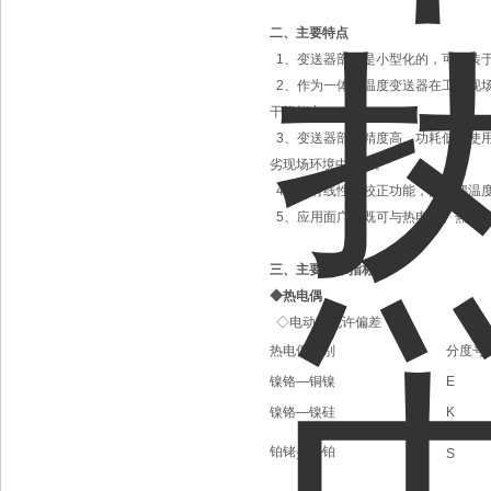
二、主要特点
1、变送器部件是小型化的，可安装
2、作为一体化温度变送器在工业现场
干扰能力。
3、变送器部件精度高、功耗低，使
劣现场环境中使用。
4、具有线性化校正功能，热电偶温
5、应用面广，既可与热电偶、热电
三、主要技术指标
◆
热电偶
◇电动势允许偏差
热电偶类别
分度号
镍铬—铜镍
E
镍铬—镍硅
K
铂铑
—铂
S
10