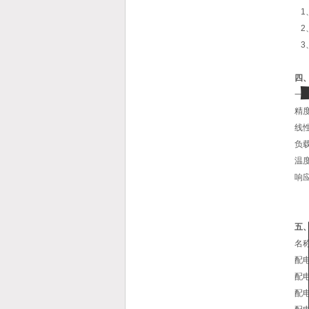
1
2
3
四
一
精
线
负
温
响
五
名
配电
配电
配电