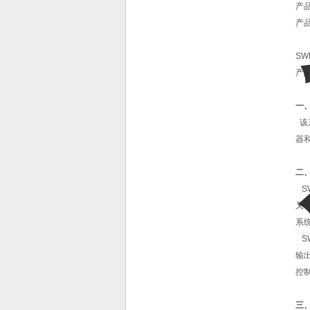
产
产
S
产
一
该
器
二
S
又
系
SW
输
控
三