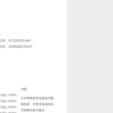
间，AC1500V/1分钟
，100MΩ(DC500V)
功能
DC或1~5VDC
它向两线制变送器提供配
DC或1~5VDC
电电源，并将变送器的信
DC或1~5VDC
号隔离转换为输出