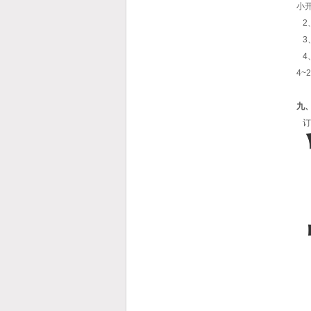
小开
2、
3
4
4~
九
订