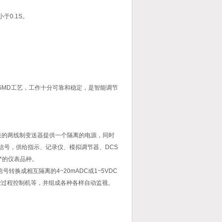
于0.1S。
SMD工艺，工作十分可靠和稳定，是智能调节
装的两线制变送器提供一个隔离的电源，同时
直流信号，供给指示、记录仪、模拟调节器、DCS
*的仪表品种。
号转换成相互隔离的4~20mADC或1~5VDC
业过程控制机等，并组成各种各样自动监视、