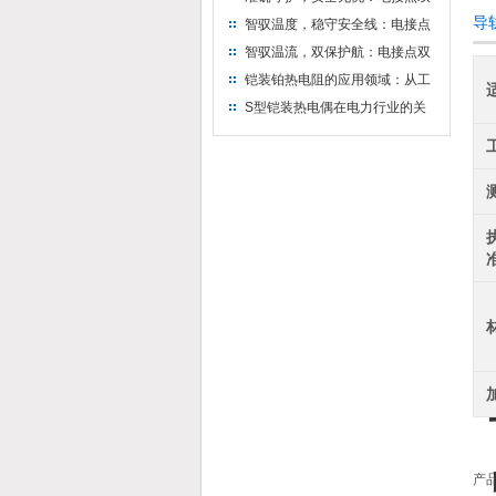
金属温度计——测温新选择
导
智驭温度，稳守安全线：电接点
双金属温度计的创新守护
智驭温流，双保护航：电接点双
金属温度计在工业领域的革新应
铠装铂热电阻的应用领域：从工
用
业到科研，无所不在的温度测量
S型铠装热电偶在电力行业的关
键作用
产