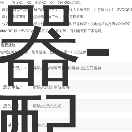
关 的（K1、K3、接通K2、K4）为4~20mADC。
表使用前需经校验，确信仪表正常后，方可投入系统应用，注意输出为1～5VDC内阻≥250
、表在正常应用时，无需特殊维修工作，只需定期检查。
、仪表工作不正常时，要对仪表进维修。维修时只需检查：供电电压端是否为24VDC，配
20mADC 和1~5VDC的转换开关是否拨对等。否则请寄回厂家修理。
、定货须知
货时注明产品名称、型号规格、数量（如需220V交流供电，订货时说）
产品：
您的单位：
您的姓名：
联系电话：