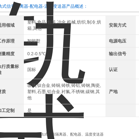
轨式信号隔离器-配电器-温度变送器产品概述：
塑料,食品,包装,冶金,机械,纺织,制冷,烘
适用领域
安装方式
箱,其他
工作原理
智能型
电源电压
测量精度
0.2-0.5℃
输出信号
执行质量标
国标
认证
准
玻璃,钛合金,铸铜,铸铁,铸铝,铸钢,陶瓷,
材质
塑料,石墨,铝合金,衬氟,不锈钢,碳钢,其
产地
他
加工定制
是
品名称：
SWP8000系列导轨式信号隔离器、配电器、温度变送器