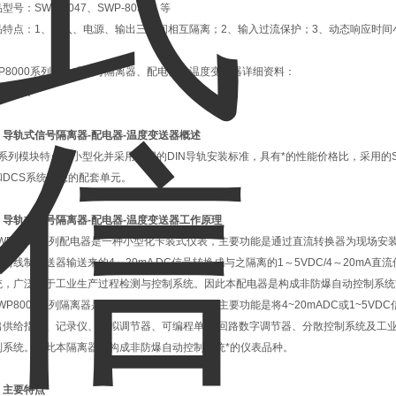
品型号：
SWP-8047、SWP-8036，等
品特点：
1、输入、电源、输出三者间相互隔离；2、输入过流保护；3、动态响应时间小
WP8000系列导轨式信号隔离器、配电器、温度变送器详细资料：
品介绍：
、
导轨式信号隔离器-配电器-温度变送器
概述
系列模块特点是小型化并采用通用的DIN导轨安装标准，具有*的性能价格比，采用的
和DCS系统理想的配套单元。
、
导轨式信号隔离器-配电器-温度变送器
工作原理
WP8000系列配电器是一种小型化卡装式仪表，主要功能是通过直流转换器为现场安
将两线制变送器输送来的4～20mA DC信号转换成与之隔离的1～5VDC/4～20mA
统，广泛用于工业生产过程检测与控制系统。因此本配电器是构成非防爆自动控制系统
P8000系列隔离器是一种小型化卡装式仪表，主要功能是将4~20mADC或1~5VDC信
出供给指示、记录仪、模拟调节器、可编程单/多回路数字调节器、分散控制系统及工
制系统。因此本隔离器是构成非防爆自动控制系统*的仪表品种。
、主要特点