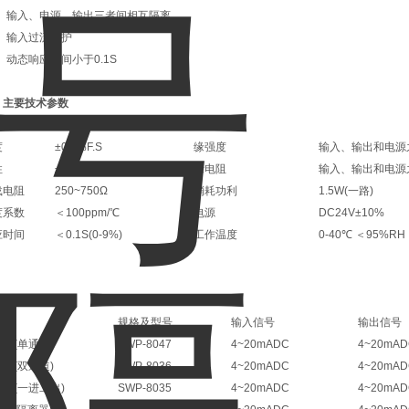
、输入、电源、输出三者间相互隔离。
、输入过流保护
、动态响应时间小于0.1S
、主要技术参数
般技术条件
度
±0.2%F.S
缘强度
输入、输出和电源之
性
±0.1%F.S
缘电阻
输入、输出和电源之间
载电阻
250~750Ω
消耗功利
1.5W(一路)
度系数
＜100ppm/℃
电源
DC24V±10%
应时间
＜0.1S(0-9%)
工作温度
0-40℃ ＜95%RH
、型号及规格
称
规格及型号
输入信号
输出信号
器(单通道)
SWP-8047
4~20mADC
4~20mA
器(双通道)
SWP-8036
4~20mADC
4~20mA
器(一进二出)
SWP-8035
4~20mADC
4~20mA