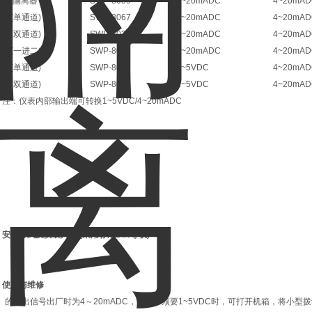
电器/隔离器
SWP-8039
4~20mADC
4~20mA
器(单通道)
SWP-8067
4~20mADC
4~20mA
器(双通道)
SWP-8038
4~20mADC
4~20mA
器(一进二出)
SWP-8034
4~20mADC
4~20mA
器(单通道)
SWP-8068
1~5VDC
4~20mA
器(双通道)
SWP-8069
1~5VDC
4~20mA
：仪表内部输出端可转换1~5VDC/4~20mADC
、接线示意图
、安装方式及安装尺寸
(
采用标准
DIN
导轨
)
、使用与维修
、的输出信号出厂时为4～20mADC，如用户须要1~5VDC时，可打开机箱，将小型拨