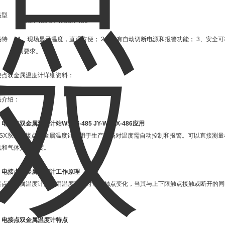
品型
WSSX-485 JY-WSSX-486
：
品特
1、现场显示温度，直观方便； 2、具有自动切断电源和报警功能； 3、安全
：
同要求。
接点双金属温度计详细资料：
品介绍：
、
电接点双金属温度计站WSSX-485 JY-WSSX-486
应用
SSX系列电接点双金属温度计应用于生产现场对温度需自动控制和报警。可以直接测量各种
汽和气体介质温度。
、
电接点双金属温度计
工作原理
接点双金属温度计是利用温度变化时带动触点变化，当其与上下限触点接触或断开的同
警。
、
电接点双金属温度计
特点