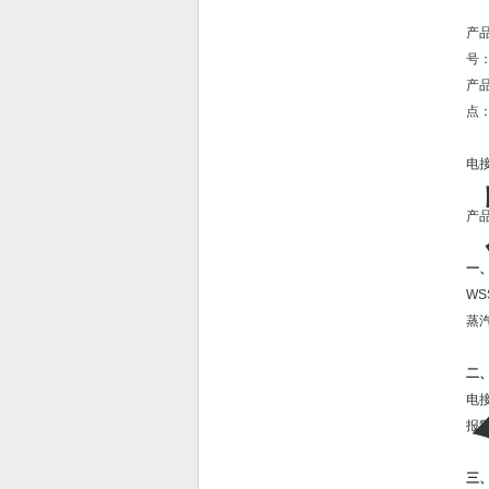
产
号
产
点
电
产
一
W
蒸
二
电
报
三