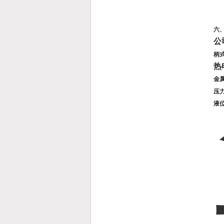
六
公
柄
热
金
压
液