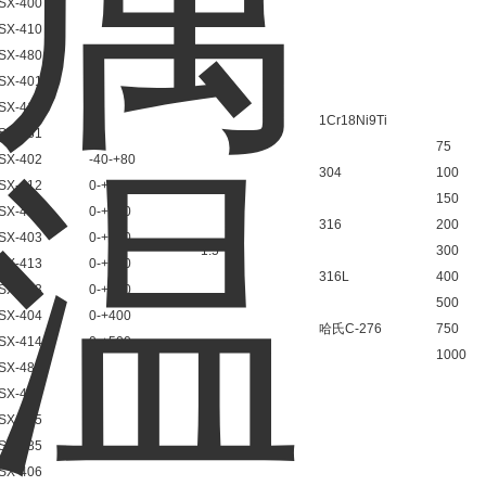
SX-400
SX-410
SX-480
SX-401
SX-411
1Cr18Ni9Ti
SX-481
75
SX-402
-40-+80
304
100
SX-412
0-+50
150
SX-482
0-+100
316
200
SX-403
0-+150
1.5
300
SX-413
0-+200
316L
400
SX-483
0-+300
500
SX-404
0-+400
哈氏C-276
750
SX-414
0-+500
1000
SX-484
SX-405
SX-415
SX-485
SX-406