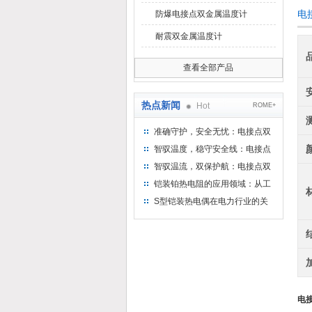
电
防爆电接点双金属温度计
耐震双金属温度计
查看全部产品
热点新闻
Hot
ROME+
准确守护，安全无忧：电接点双
金属温度计——测温新选择
智驭温度，稳守安全线：电接点
双金属温度计的创新守护
智驭温流，双保护航：电接点双
金属温度计在工业领域的革新应
铠装铂热电阻的应用领域：从工
用
业到科研，无所不在的温度测量
S型铠装热电偶在电力行业的关
键作用
电接