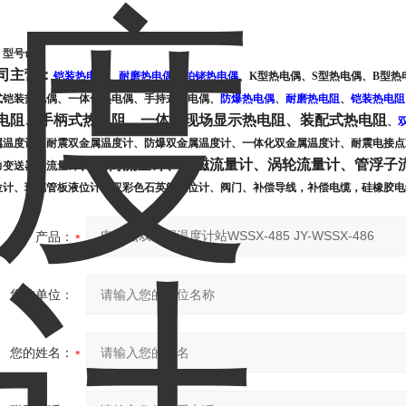
、型号命名
司主营：
铠装热电偶
、
耐磨热电偶
、
铂铑热电偶
、
K型热电偶
、
S型热电偶
、
B型热
式铠装热电偶、一体化热电偶、手持式热电偶
、
防爆热电偶
、
耐磨热电阻
、
铠装热电阻
电阻、手柄式热电阻、一体化现场显示热电阻、装配式热电阻
、
属温度计、耐震双金属温度计、防爆双金属温度计、一体化双金属温度计、耐震电接点
、涡街流量计、电磁流量计、涡轮流量计、管浮子
力变送器、流量计
位计、玻璃管板液位计、双彩色石英管液位计、阀门、补偿导线，补偿电缆，硅橡胶电
产品：
您的单位：
您的姓名：