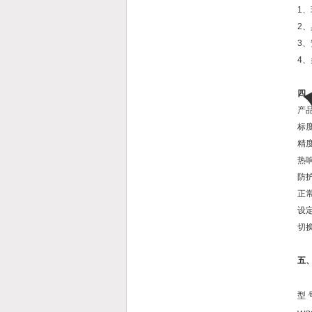
1
2
3
4
四
产品
标度
精度
热响
防护
正常
设
切
五
型 