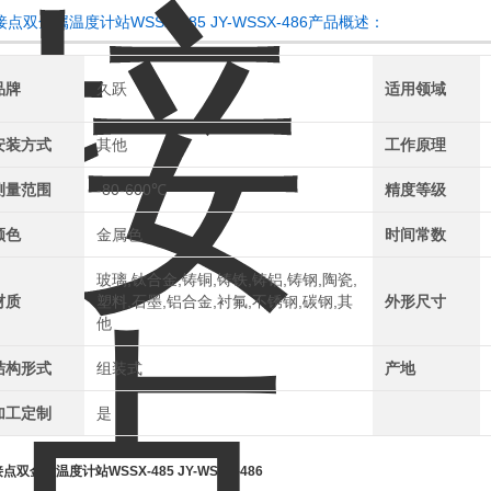
接点双金属温度计站WSSX-485 JY-WSSX-486产品概述：
品牌
久跃
适用领域
安装方式
其他
工作原理
测量范围
-80-600℃
精度等级
颜色
金属色
时间常数
玻璃,钛合金,铸铜,铸铁,铸铝,铸钢,陶瓷,
材质
塑料,石墨,铝合金,衬氟,不锈钢,碳钢,其
外形尺寸
他
结构形式
组装式
产地
加工定制
是
点双金属温度计站WSSX-485 JY-WSSX-486