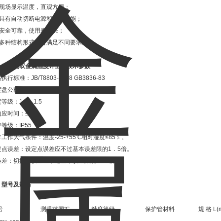
、现场显示温度，直观方便；
、具有自动切断电源和报警功能；
、安全可靠，使用寿命长；
、多种结构形式，可满足不同要求。
、
电接点双金属温度计
主要技术参数
执行标准：JB/T8803-1998 GB3836-83
盘公称直径： 100
等级：1.0、1.5
应时间：≤40s
等级：IP55
工作大气条件：温度-25-+55℃相对湿度≤85﹪。
定点误差：设定点误差应不过基本误差限的1．5倍。
换差：切换差误差应不过基本误差限的1．5倍。
、型号及规格
号
测温范围℃
精度等级
保护管材料
规 格 L(