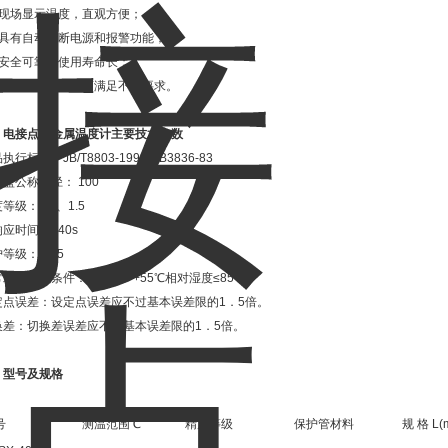
、现场显示温度，直观方便；
、具有自动切断电源和报警功能；
、安全可靠，使用寿命长；
、多种结构形式，可满足不同要求。
、
电接点双金属温度计
主要技术参数
执行标准：JB/T8803-1998 GB3836-83
盘公称直径： 100
等级：1.0、1.5
应时间：≤40s
等级：IP55
工作大气条件：温度-25-+55℃相对湿度≤85﹪。
定点误差：设定点误差应不过基本误差限的1．5倍。
换差：切换差误差应不过基本误差限的1．5倍。
、型号及规格
号
测温范围℃
精度等级
保护管材料
规 格 L(