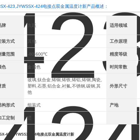
SSX-423,JYWSSX-424电接点双金属温度计新产品概述：
品牌
久跃
适用领域
安装方式
其他
工作原理
测量范围
-80-600℃
精度等级
颜色
金属色
时间常数
玻璃,钛合金,铸铜,铸铁,铸铝,铸钢,陶瓷,
材质
塑料,石墨,铝合金,衬氟,不锈钢,碳钢,其
外形尺寸
他
结构形式
组装式
产地
加工定制
是
SX-423,JYWSSX-424电接点双金属温度计新