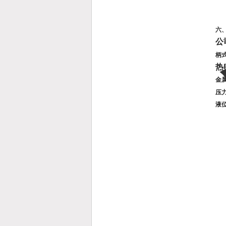
六
公
柄
热
金
压
液