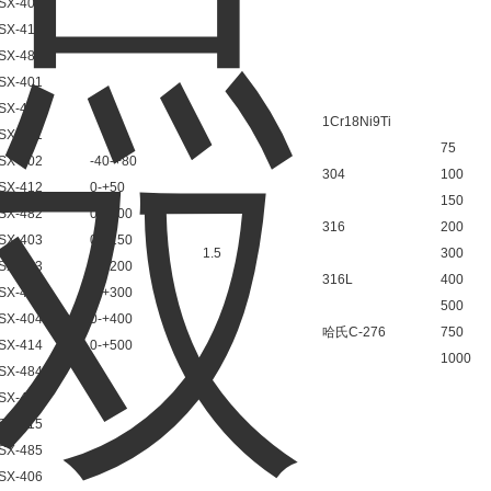
SX-400
SX-410
SX-480
SX-401
SX-411
1Cr18Ni9Ti
SX-481
75
SX-402
-40-+80
304
100
SX-412
0-+50
150
SX-482
0-+100
316
200
SX-403
0-+150
1.5
300
SX-413
0-+200
316L
400
SX-483
0-+300
500
SX-404
0-+400
哈氏C-276
750
SX-414
0-+500
1000
SX-484
SX-405
SX-415
SX-485
SX-406