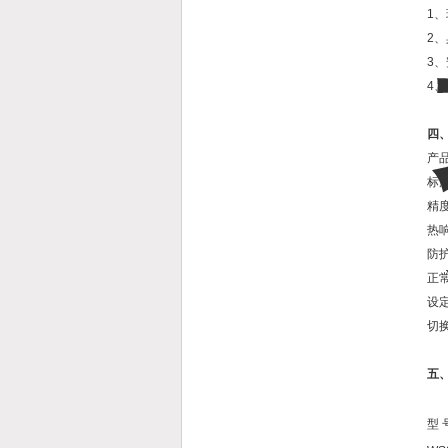
1
2
3
4
四
产品
标度
精度
热响
防护
正常
设
切
五
型 