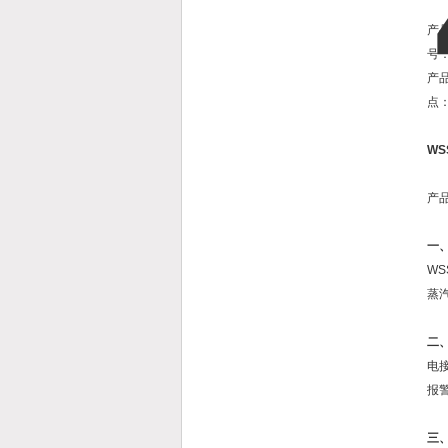
产
号
产
点
WS
产
一
W
蒸
二
电
报
三