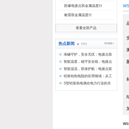
W
防爆电接点双金属温度计
耐震双金属温度计
查看全部产品
热点新闻
Hot
ROME+
准确守护，安全无忧：电接点双
金属温度计——测温新选择
智驭温度，稳守安全线：电接点
双金属温度计的创新守护
智驭温流，双保护航：电接点双
金属温度计在工业领域的革新应
铠装铂热电阻的应用领域：从工
用
业到科研，无所不在的温度测量
S型铠装热电偶在电力行业的关
键作用
WS