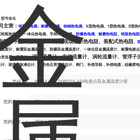
、型号命名
司主营：
铠装热电偶
、
耐磨热电偶
、
铂铑热电偶
、
K型热电偶
、
S型热电偶
、
B型热
式铠装热电偶、一体化热电偶、手持式热电偶
、
防爆热电偶
、
耐磨热电阻
、
铠装热电阻
电阻、手柄式热电阻、一体化现场显示热电阻、装配式热电阻
、
属温度计、耐震双金属温度计、防爆双金属温度计、一体化双金属温度计、耐震电接点
、涡街流量计、电磁流量计、涡轮流量计、管浮子
力变送器、流量计
位计、玻璃管板液位计、双彩色石英管液位计、阀门、补偿导线，补偿电缆，硅橡胶电
产品：
您的单位：
您的姓名：