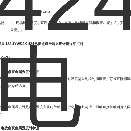
品型
WSSX-423,JYWSSX-424
：
品特
1、现场显示温度，直观方便； 2、具有自动切断电源和报警功能； 3、安全
：
同要求。
SX-423,JYWSSX-424电接点双金属温度计新
详细资料：
品介绍：
、
电接点双金属温度计
应用
SSX系列电接点双金属温度计应用于生产现场对温度需自动控制和报警。可以直接测量各种
汽和气体介质温度。
、
电接点双金属温度计
工作原理
接点双金属温度计是利用温度变化时带动触点变化，当其与上下限触点接触或断开的同
警。
、
电接点双金属温度计
特点