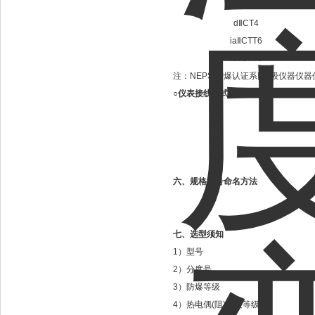
dⅡCT4
dⅡCT4
iaⅡCTT6
iaⅡCTT6
注：NEPSI防爆认证系国J级仪器仪
○仪表接线方式
六、
规格型号命名方法
七、
选型须知
1）型号
2）分度号
3）防爆等级
4）热电偶(阻)精度等级