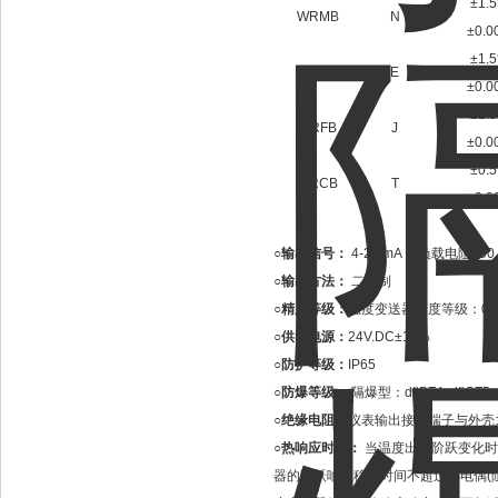
±1.
WRMB
N
±0.0
±1.
WREB
E
±0.0
±1.
WRFB
J
±0.0
±0.
WRCB
T
±0.0
○输出信号：
4-20 mA ，负载电阻25
○输出方法：
二线制
○精度等级：
温度变送器精度等级：0.1 
○供电电源：
24V.DC±10℅
○防护等级：
IP65
○防爆等级：
隔爆型：dⅡBT4 dⅡCT5
○绝缘电阻：
仪表输出接线端子与外壳
○热响应时间：
当温度出现阶跃变化时
器的阶跃响应稳定时间不超过热电偶(阻