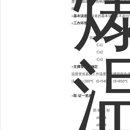
度变送器的阶跃热响应稳定时间不超过
间；
○基本误差：
仪表的基本误差应不超过
○工作环境
安装场所等级
Cx1
Cx2
Cx3
○支撑管长度确定
温度变送器的工作温度由支撑管所造
注： t1=260℃ t2=540℃ t3=850℃
○
取-证一览表
防 爆 级 别
dⅡBT4
dⅡBT4