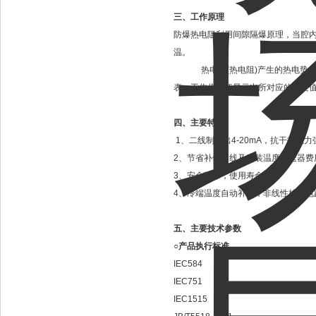
三、
工作原理
防爆热电阻利用间隙隔爆原理，当腔
温。
热电偶(热电阻)产生的热电势(电阻
表，工作仪表便显示出所对应的温度
四、主要特点
1、二线制输出4-20mA，抗干扰能力
2、节省补偿导线及安装温度变送器费
3、安全可靠，使用寿命长；
4、冷端温度自动补偿，非线性校正电
五、主要技术参数
○产品执行标准
IEC584
IEC751
IEC1515