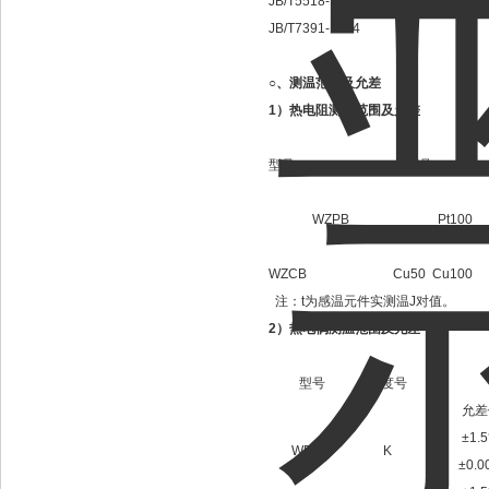
JB/T5518-1991
JB/T7391-1994
○、测温范围及允差
1）热电阻测温范围及允差
型号
分度号
WZPB
Pt100
WZCB
Cu50 Cu100
注：t为感温元件实测温J对值。
2）热电偶测温范围及允差
型号
分度号
允差
±1.
WRNB
K
±0.0