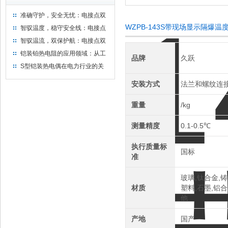
准确守护，安全无忧：电接点双
金属温度计——测温新选择
WZPB-143S带现场显示隔爆
智驭温度，稳守安全线：电接点
双金属温度计的创新守护
智驭温流，双保护航：电接点双
金属温度计在工业领域的革新应
铠装铂热电阻的应用领域：从工
品牌
久跃
用
业到科研，无所不在的温度测量
S型铠装热电偶在电力行业的关
键作用
安装方式
法兰和螺纹连
重量
/kg
测量精度
0.1-0.5℃
执行质量标
国标
准
玻璃,钛合金,铸
材质
塑料,石墨,铝合
他
产地
国产