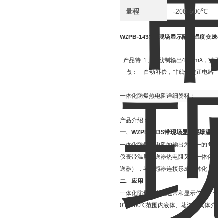
量程
-200-500℃
WZPB-143S带现场显示隔爆温度变送
产品特
1、二线制输出4-20mA，
点：
自动补偿，非线性校正电路 
一体化防爆热电阻详细资料：
产品介绍：
一、
WZPB-143S带现场显示隔爆温
一体化防爆热电阻的输出为统一的4～
仪表带温度变送器热电阻又称一体化
送器），与传感器连接形成一体化，输出标
二、应用
一体化防爆热电阻通常和显示仪表、记
0℃-500℃范围内液体、蒸汽和气体