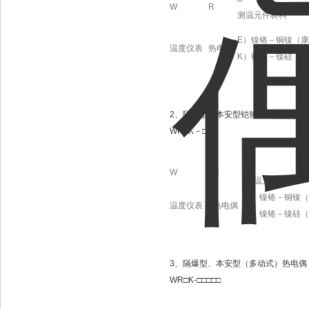
W
R
测温元件材料
E
）镍铬－铜镍（康
温度仪表
热电偶
K
）镍铬－镍硅（镍
2
、隔爆型、本安型铠热电偶
WR□K
－
□□O
□
W
R
测温元件材料
E
）镍铬－铜镍（
温度仪表
热电偶
K
）镍铬－镍硅（
3
、隔爆型、本安型（多动式）
热电偶
WR□K-□□□□□