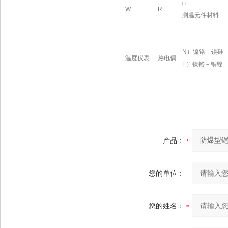
□
W
R
测温元件材料
N
）镍铬－镍硅
温度仪表
热电偶
E
）镍铬－铜镍
产品：
您的单位：
您的姓名：