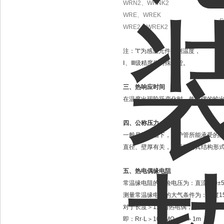
WRN2
、
WRNK2
WRE
、
WREK
E
WRE2
、
WREK2
注：
”t“
为感温元件实测温度，
Ⅰ、Ⅲ级精度为特殊订货。
三、热响应时间
在温度出现阶跃变化时，
热电偶
的输
四、公称压力
一般是指常温下，保护管所能承受的
直径、壁厚有关，而且还与其结构形
五、热电偶缘电阻
常温缘电阻的试验电压为：直流
500±
测量常温缘电阻的大气条件为：温度
1
对于长度＞
1
米的热电偶，常温缘电阻
即：
Rr·L
＞
100 MΩ·m L
＞
1m