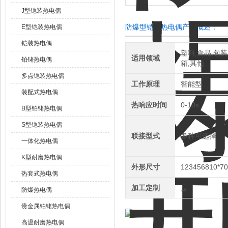
J型铠装热电偶
防爆型铠装热电偶产品概述：
E型铠装热电偶
铠装热电偶
塑料,食品,包装
适用领域
铂铑热电偶
箱,其他
多点铠装热电偶
工作原理
智能型
装配式热电偶
热响应时间
0-10s
B型铂铑热电偶
S型铠装热电偶
联接型式
多种可选择
一体化热电偶
K型耐磨热电偶
外形尺寸
123456810*7
热套式热电偶
加工定制
是
防爆热电偶
贵金属铂铑热电偶
高温耐磨热电偶