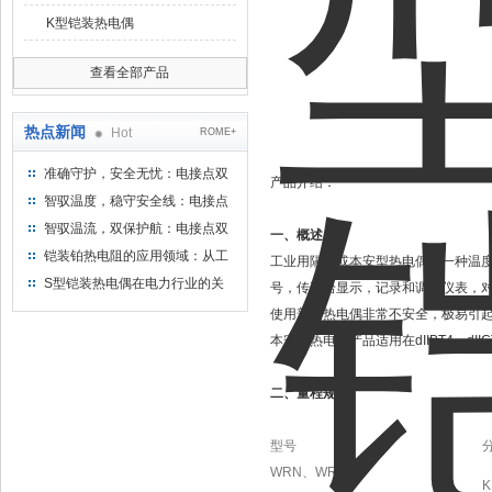
K型铠装热电偶
查看全部产品
热点新闻
Hot
ROME+
准确守护，安全无忧：电接点双
产品介绍：
金属温度计——测温新选择
智驭温度，稳守安全线：电接点
双金属温度计的创新守护
智驭温流，双保护航：电接点双
一、概述
金属温度计在工业领域的革新应
铠装铂热电阻的应用领域：从工
工业用隔爆或本安型
热电偶
是一种温
用
业到科研，无所不在的温度测量
S型铠装热电偶在电力行业的关
号，传递给显示，记录和调节仪表，
键作用
使用普通热电偶非常不安全，极易引
本安型热电偶产品适用在
dIIBT4
～
dII
二、量程规格
型
号
WRN
、
WRNK
K