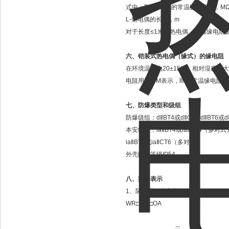
式中：
Rr-
热电偶的常温缘电阻值，
M
L-
热电偶的长度，
m
对于长度
≤1
米的热电偶，常温缘电阻
六、铠装式热电偶（缘式）的缘电阻
在环境温度为
20±15
℃，相对湿度不
电阻用
MΩ·M
表示，即为常温缘电阻与
七、防爆类型和级组
防爆级组：
d
Ⅱ
BT4
或
d
Ⅱ
CT4 d
Ⅱ
BT6
或
d
本安级组：
ia
Ⅱ
BT4
或
ia
Ⅱ
CT4
（多对式
ia
Ⅱ
BT6
或
ia
Ⅱ
CT6
（多对式）
外壳防护等级
IP54
八、型号表示
1
、隔爆型、本安型热电偶
WR□
－
□□OA
□