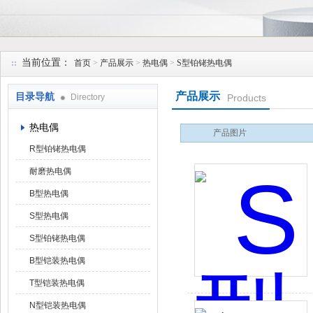
安徽久跃仪表有限公司
当前位置：
首页
>
产品展示
>
热电偶
>
S型铂铑热电偶
产品展示
目录导航
Directory
Products
热电偶
产品图片
R型铂铑热电偶
耐磨热电偶
B型热电偶
S型热电偶
S型铂铑热电偶
B型铠装热电偶
T型铠装热电偶
N型铠装热电偶