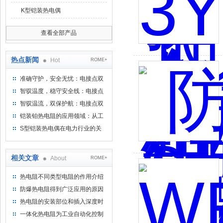
K型铠装热电偶
查看全部产品
热点新闻
Hot
ROME+
准确守护，安全无忧：电接点双
金属温度计——测温新选择
智驭温度，稳守安全线：电接点
双金属温度计的创新守护
智驭温流，双保护航：电接点双
金属温度计在工业领域的革新应
铠装铂热电阻的应用领域：从工
用
业到科研，无所不在的温度测量
S型铠装热电偶在电力行业的关
键作用
相关文章
About
ROME+
热电阻不同类型电阻的作用介绍
防爆热电阻得到广泛应用的原因
是什么呢
热电阻的安装部位和插入深度时
需要注意的几个事项
一体化热电阻为工业自动化控制