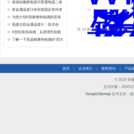
带来了福音
谈谈硅橡胶电缆与普通电缆二者
之间的区别
双金属温度计的安装固定有何讲
究？
为您介绍K型耐磨热电偶的安装
要求
电接点双金属温度计：技术创
共 14 条记录，当前 1 / 3 页 首页
新，提升温度测量水平
K型铠装热电偶：从原理到创新
的温度测量技术
了解一下高温耐磨热电偶的“四大
定律”
首页
|
企业简介
|
新闻资讯
|
产品
© 2018
总访问量：3685
GoogleSitemap
技术支持：
仪