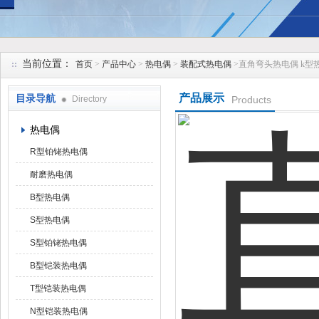
安徽久跃仪表有限公司
当前位置：
首页
>
产品中心
>
热电偶
>
装配式热电偶
>直角弯头热电偶 k型
产品展示
目录导航
Directory
Products
热电偶
R型铂铑热电偶
耐磨热电偶
B型热电偶
S型热电偶
S型铂铑热电偶
B型铠装热电偶
T型铠装热电偶
N型铠装热电偶