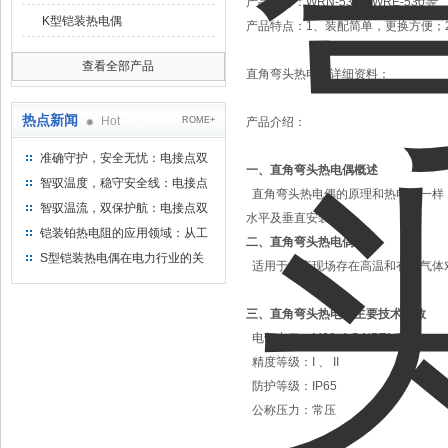
产品型号：
WRN-530、WRE-530等
K型铠装热电偶
产品特点：
1、装配简单，更换方便；
查看全部产品
直角弯头热电偶详细资料：
热点新闻
Hot
ROME+
产品介绍：
准确守护，安全无忧：电接点双
一、直角弯头热电偶概述
金属温度计——测温新选择
智驭温度，稳守安全线：电接点
直角弯头热电偶的原理和热电偶一样
双金属温度计的创新守护
智驭温流，双保护航：电接点双
水平及垂直安装场合。
金属温度计在工业领域的革新应
铠装铂热电阻的应用领域：从工
二、
直角弯头热电偶
应用
用
业到科研，无所不在的温度测量
S型铠装热电偶在电力行业的关
适用于生产现场存在高温和有害气体
键作用
三、
直角弯头热电偶
主要技术参数
电气出口：M20x1.5,NPT1/2
精度等级：I 、 II
防护等级：IP65
公称压力：常压