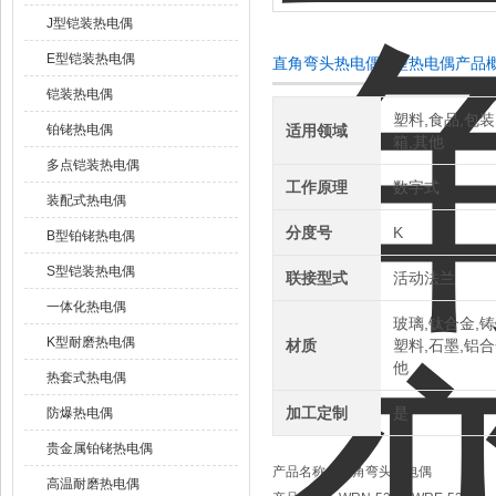
J型铠装热电偶
E型铠装热电偶
直角弯头热电偶 k型热电偶产品
铠装热电偶
塑料,食品,包装
铂铑热电偶
适用领域
箱,其他
多点铠装热电偶
工作原理
数字式
装配式热电偶
分度号
K
B型铂铑热电偶
S型铠装热电偶
联接型式
活动法兰
一体化热电偶
玻璃,钛合金,铸
K型耐磨热电偶
材质
塑料,石墨,铝合
他
热套式热电偶
加工定制
是
防爆热电偶
贵金属铂铑热电偶
产品名称：
直角弯头热电偶
高温耐磨热电偶