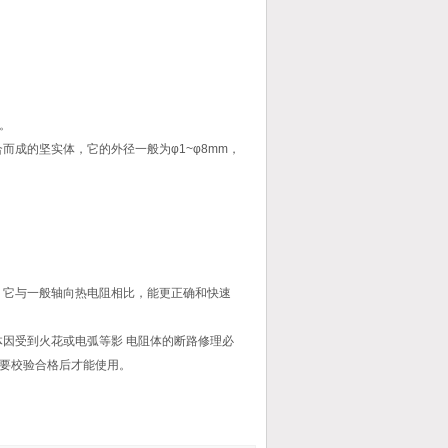
。
成的坚实体，它的外径一般为φ1~φ8mm，
。它与一般轴向热电阻相比，能更正确和快速
因受到火花或电弧等影 电阻体的断路修理必
要校验合格后才能使用。