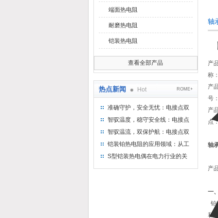
端面热电阻
轴
耐磨热电阻
铠装热电阻
查看全部产品
产
称
产
热点新闻
Hot
ROME+
号
准确守护，安全无忧：电接点双
产
金属温度计——测温新选择
智驭温度，稳守安全线：电接点
点
双金属温度计的创新守护
智驭温流，双保护航：电接点双
金属温度计在工业领域的革新应
铠装铂热电阻的应用领域：从工
轴
用
业到科研，无所不在的温度测量
S型铠装热电偶在电力行业的关
键作用
产
一
铂
和温