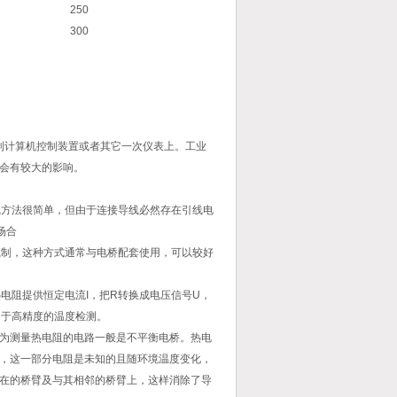
250
300
到计算机控制装置或者其它一次仪表上。工业
会有较大的影响。
线方法很简单，但由于连接导线必然存在引线电
场合
线制，这种方式通常与电桥配套使用，可以较好
电阻提供恒定电流I，把R转换成电压信号U，
用于高精度的温度检测。
为测量热电阻的电路一般是不平衡电桥。热电
，这一部分电阻是未知的且随环境温度变化，
在的桥臂及与其相邻的桥臂上，这样消除了导