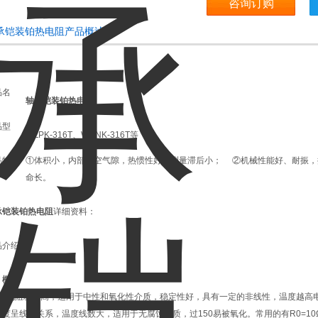
咨询订购
承铠装铂热电阻产品概述：
品名
轴承铠装铂热电阻
：
品型
WZPK-316T、WRNK-316T等
：
品特
①体积小，内部无空气隙，热惯性好，测量滞后小； ②机械性能好、耐振
：
命长。
承铠装铂热电阻
详细资料：
品介绍：
、概要
热电阻精度高，适用于中性和氧化性介质，稳定性好，具有一定的非线性，温度越高
度呈线性关系，温度线数大，适用于无腐蚀介质，过150易被氧化。常用的有R0=10Ω、R