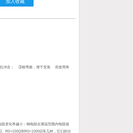
加入收藏
，抗冲击； ③能弯曲，便于安装 ④使用寿
电阻变化率越小；铜电阻在测温范围内电阻值
0=100Ω和R0=1000Ω等几种，它们的分