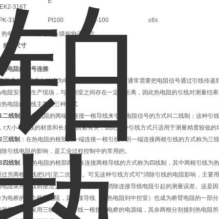
E
EK2-316T
PK-316T
Pt100
0-100
≤6s
热电偶 I 级，热电阻 A 级按协议订货。
、外形尺寸
、热电阻的
信号连接
电阻是把温度变化转换为电阻值变化的一次元件，通常需要把电阻信号通过引线传递
热电阻安装在生产现场，与控制室之间存在一定的距离，因此热电阻的引线对测量结果
前热电阻的引线主要有三种方式
○1二线制
：在热电阻的两端各连接一根导线来引出电阻信号的方式叫二线制：这种引
r，r大小与导线的材质和长度的因素有关，因此这种引线方式只适用于测量精度较低的
○2三线制
：在热电阻的根部的一端连接一根引线，另一端连接两根引线的方式称为三
消除引线电阻的影响，是工业过程控制中的常用的。
○3四线制
：在热电阻的根部两端各连接两根导线的方式称为四线制，其中两根引线为热
通过另两根引线把U引至二次仪表。可见这种引线方式可*消除引线的电阻影响，主要
电阻采用三线制接法。采用三线制是为了消除连接导线电阻引起的测量误差。这是因
作为电桥的一个桥臂电阻，其连接导线（从热电阻到中控室）也成为桥臂电阻的一部分
成测量误差。采用三线制，将导线一根接到电桥的电源端，其余两根分别接到热电阻所