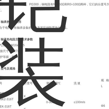
分别为Pt10、Pt100、Pt1000；铜电阻有R0=50Ω和R0=100Ω两种，它们的分度号为
泛。
、
轴承热电阻
应用
合于电厂带有轴承设备的轴承及其它须防震场合测温。
、
轴承热电阻主要技术参数
出口：M16x1．5
接尺寸：M27x2
等级：IP65
、
型号及规格
规 格
号
分度号
测温范围℃
流 速
L
NK-316T
K
NK2-316T
0-300
≤100m/s
Φ6
EK-316T