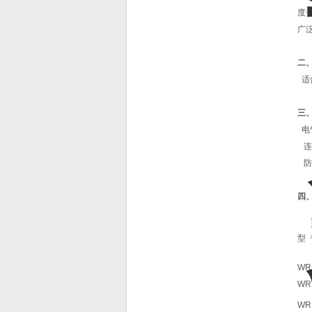
度号
广
二
适
三
电气
连
防护
四
型 
WR
WR
WR