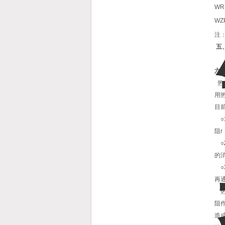
WR
WZ
注：
五
六
热
用
目
阻
的
再
热
阻
造