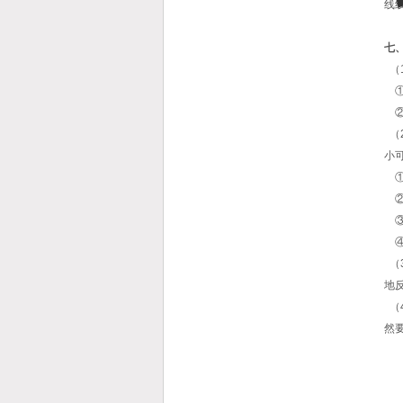
线
七
（
①
②
（
小
①
②
③
④
（
地
（
然