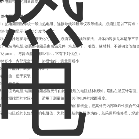
线路电阻带来的测量误差。
、
热电阻
系统组成
1）热电阻测温系统一般由热电阻、连接导线和显示仪表等组成。必须注意以下两点：
热电阻和显示仪表的分度号必须*
为了消除连接导线电阻变化的影响，必须采用三线制接法。具体内容参见本篇第三章
2）铠装热电阻 铠装热电阻是由感温元件（电阻体）、引线、缘材料、不锈钢套管组合而
可达φmm。 与普通型热电阻相比，它有下列优点：
体积小，内部无空气隙，热惯性好，测量滞后小；
机械性能好、耐振，抗冲击；
能弯曲，便于安装
使用寿命长。
3）端面热电阻 端面热电阻感温元件由特殊处理的电阻丝材绕制，紧贴在温度计端面
反映被测端面的实际温度，适用于测量轴瓦和其他机件的端面温度。
4）隔爆型热电阻 隔爆型热电阻通过特殊结构的接线盒，把其外壳内部爆炸性混合气体
要改变电阻丝的长短而影响电阻值，为此更换新的电阻体为好，若采用焊接修理，焊后