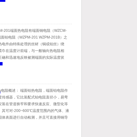
□M-201端面热电阻有端面铜电阻（WZCM-
面铂电阻（WZPM-201 WZPM-201B）之
热电件由特殊处理的丝材（铜或铂丝）绕
紧巾在温度计前端，与一般轴向热电阻相
正确和迅速地反映被测端面的实际温度状
制作方法很多，品种形式多样，适合于电厂
电机轴瓦或其它机体表面测温。
面热电阻概述： 端面铂热电阻，端面铂电阻作
度传感器，它比装配式铂电阻直径小，易弯
安装在管道狭窄和要求快速反应、微型化等
其可对-200~600℃温度范围内的气体、液
固体表面进行自动检测，并且可直接用铜导
仪表相连接使用，由于它具有良好的电输出
为显示仪、记录仪、调节器、扫描器、数据