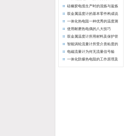
温度测量新标准
硅橡胶电缆生产时的混炼与返炼
技术要求
双金属温度计的基本零件构成说
明
一体化热电阻一种优秀的温度测
量设备
使用耐磨热电偶的八大技巧
双金属温度计所用材料及保护管
的作用说明
智能涡轮流量计所受介质粘度的
影响解析
电磁流量计为何无流量信号输
出？
一体化防爆热电阻的工作原理及
特点