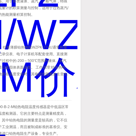
器。用于各类液体、蒸汽、一般气体，特殊
流量计的积算测量与控制，适用于过热蒸汽/
的热能测量积算控制。
 铠装薄膜铂热电阻WZPK-274U通常和显
记录仪表、电子计算机等配套使用。直接测
过程中的-200～500℃范围内液体、蒸汽
质以及固体表面温度。 工作原理:铠装热电
物质在温度变化时，其电阻也随着发生变化
测量温度的。
100-B-2-M铂热电阻温度传感器是中低温区常
温度检测器。它的主要特点是测量精度高，
。其中铂热电阻的测量度是较高的，它不仅
于工业测温，而且被制成标准的基准仪。安
进进口铂热电阻生产设备，专业生产。