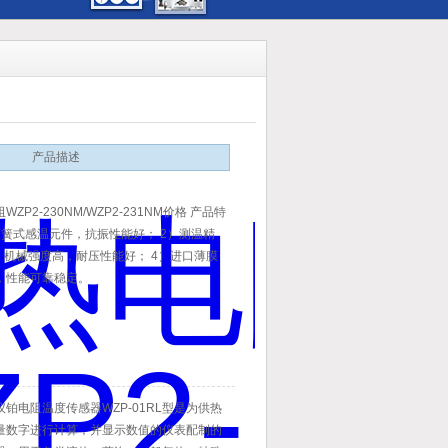
产品描述
ZP2-230NM/WZP2-231NM价格 产品特
压簧式感温元件，抗振性能好； 2）测温精
）机械强度高，耐压性能好； 4）进口薄膜
，性能可靠稳定。
铂电阻温度传感器WZP-01RL型是为供热
量数字进行计算，并显示数值的仪表配制的