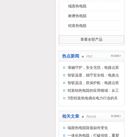
端面热电阻
耐磨热电阻
铠装热电阻
查看全部产品
热点新闻
Hot
ROME+
准确守护，安全无忧：电接点双
金属温度计——测温新选择
智驭温度，稳守安全线：电接点
双金属温度计的创新守护
智驭温流，双保护航：电接点双
金属温度计在工业领域的革新应
铠装铂热电阻的应用领域：从工
用
业到科研，无所不在的温度测量
S型铠装热电偶在电力行业的关
键作用
相关文章
About
ROME+
端面热电阻阻值如何变化
一体化热电阻：打破传统，重塑