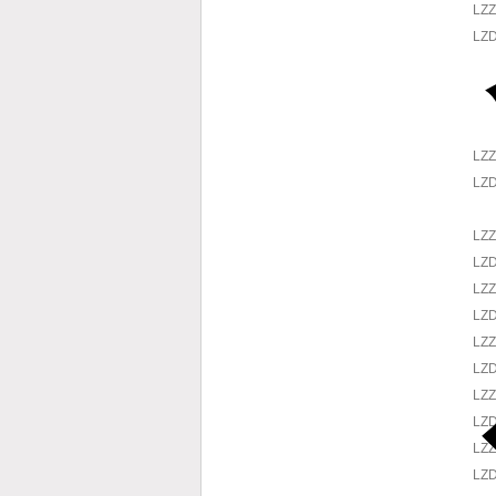
LZZ
LZD
LZZ
LZD
LZZ
LZD
LZZ
LZD
LZZ
LZD
LZZ
LZD
LZZ
LZD