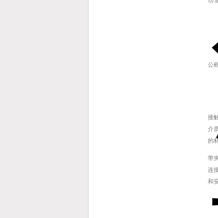
功 
公
接
介
的
带
连
和