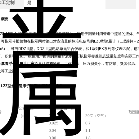
加工定制
是
、概要
YLZZ-15型金属管浮子流量计（以下简称流量计）适用于测量封闭管道中流通的液体、
）可指示带报警和在指示同时输出对应流量的标准电信号的LZD型流量计（二线制4～20m
mA）、可与DDZ-II型，DDZ-III型电动单元组合仪表，和1系列EK系列等仪表匹
节、积算和控制。 根据用户提供的测量介质参数可以指示标准状态流量刻度和实际工
金属管浮子流量计厂家
流量计结构简单，工作可靠，压力损失小，有防爆、夹套保温、
化等工业部门。
、
LZZ型金属管浮子流量计厂家
规格参数
公称通径
流量上限值（m3/h）
号
范围
（mm）
20℃（水）
20℃（空气）
0.025
0.7
0.04
1.1
0.06
1.8