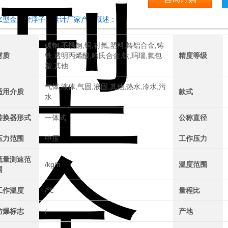
ZZ型金属管浮子流量计厂家产品概述：
碳钢,不锈钢,铜,衬氟,塑料,铸铝合金,铸
材质
铁,透明丙烯酸,哈氏合金,钛,玛瑙,氟包
精度等级
塑,其他
气体,液体,气固,液固,其他,热水,冷水,污
适用介质
款式
水
转换器形式
一体式
公称直径
压力范围
中压
工作压力
流量测速范
/kg/h
温度范围
围
工作温度
/℃
量程比
防爆标志
/
产地