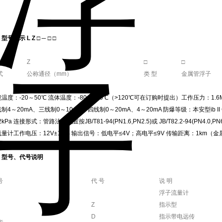
型号表示 L Z □ ─ □ □
Z
□
□
式
公称通径（mm）
类 型
金属管浮子
温度：-20～50℃ 流体温度：-80～120℃（>120℃可在订购时提出）工作压力：1.6M
制4～20mA、三线制0～10mA、四线制0～20mA、4～20mA 防爆等级：本安型ib II 
.2kPa 连接形式：管路法兰配置按JB/T81-94(PN1.6,PN2.5)或 JB/T82.2-94(PN4.
量计工作电压：12V±10% 输出信号：低电平≤4V；高电平≤9V 传输距离：1km（
、型号、代号说明
号
代 号
说 明
浮子流量计
Z
指示型
D
指示带电远传