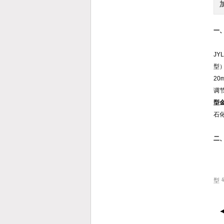
一
J
型
20
调
型
石
二
型 