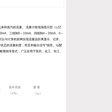
气体和蒸汽的流量。 流量计除现场指示型（LZZ
A、三线制0～10mA、四线制4～20mA、0～
配，也可以与计算机联网实现流量远距离显示、记录、
作状态的流量刻度，而且和输出信号*线性。
LZZ
耐腐蚀等形式，广泛应用于医药、化工、轻工、
基本误差
重 量
度
（±%）
（㎏）