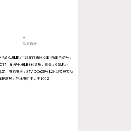
□
流量仪表
Pa(>1.6MPa可以在订购时提出) 输出电信号：
CT4、配安全栅LB830S 压力损失：6.5kPa～
0,PN6.3)。电源电压：24V DC±20% LZK型带报警功
金属屏蔽线）导线电阻不大于100Ω