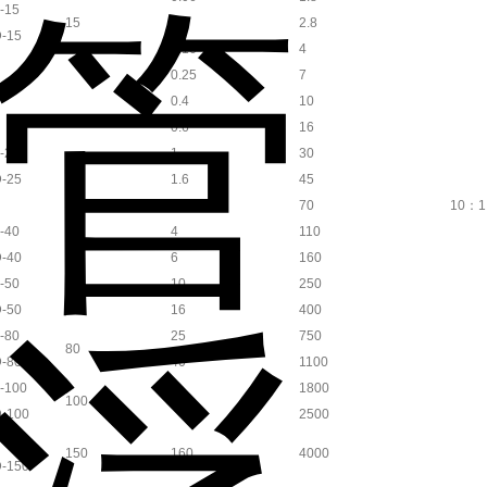
-15
15
0.1
2.8
-15
0.16
4
0.25
7
0.4
10
0.6
16
-25
1
30
25
-25
1.6
45
2.5
70
10：1
-40
4
110
40
-40
6
160
-50
10
250
50
-50
16
400
-80
25
750
80
-80
40
1100
-100
1800
100
60
-100
2500
-150
150
160
4000
-150