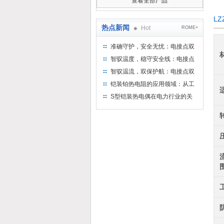
查看全部产品
L
热点新闻
Hot
ROME+
准确守护，安全无忧：电接点双
金属温度计——测温新选择
智驭温度，稳守安全线：电接点
双金属温度计的创新守护
智驭温流，双保护航：电接点双
金属温度计在工业领域的革新应
铠装铂热电阻的应用领域：从工
用
业到科研，无所不在的温度测量
S型铠装热电偶在电力行业的关
键作用