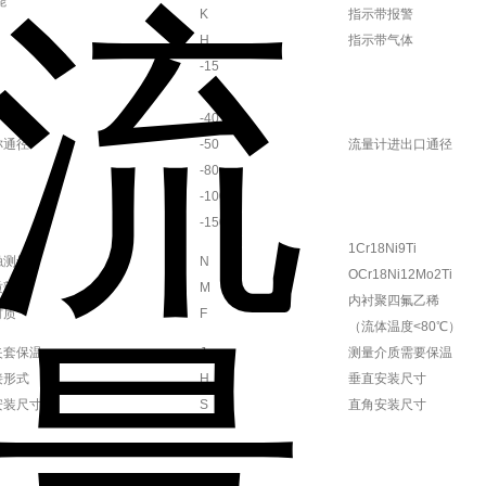
能
K
指示带报警
H
指示带气体
-15
-25
-40
称通径
-50
流量计进出口通径
-80
-100
-150
1Cr18Ni9Ti
触测量
N
OCr18Ni12Mo2Ti
质部位
M
内衬聚四氟乙稀
材质
F
（流体温度<80℃）
夹套保温
J
测量介质需要保温
接形式
H
垂直安装尺寸
安装尺寸
S
直角安装尺寸