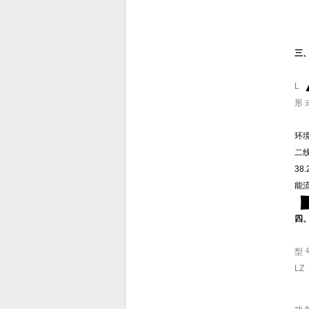
三、
L
形 
环境
二线
38
能流
四
型 
LZ