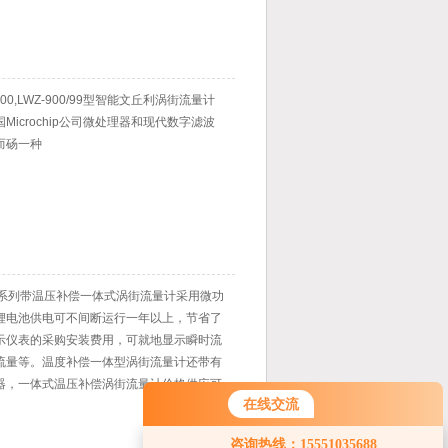
100,LWZ-900/99型智能文丘利涡街流量计
Microchip公司微处理器和现代数字滤波
而砀一种
GB系列带温压补偿一体式涡街流量计采用微功
锂电池供电可不间断运行一年以上，节省了
示仪表的采购安装费用，可就地显示瞬时流
流量等。温度补偿一体型涡街流量计还带有
器，一体式温压补偿涡街流量计价格供应可
在线交流
量出饱和蒸汽的温度并计算出压力
您好！欢迎前来咨询，很高兴为您
咨询热线：15551035688