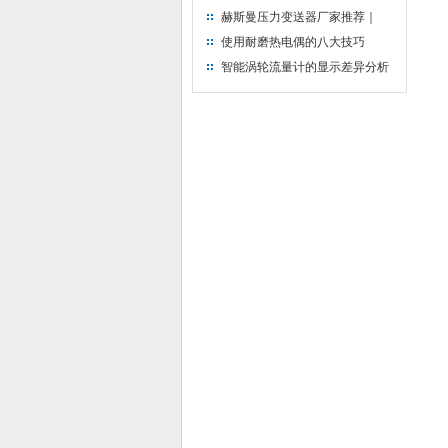
点？
赫斯曼压力变送器厂家推荐｜
2088 压力变送器高性价比实力厂
使用耐磨热电偶的八大技巧
家久跃仪表解析
智能涡轮流量计的显示差异分析