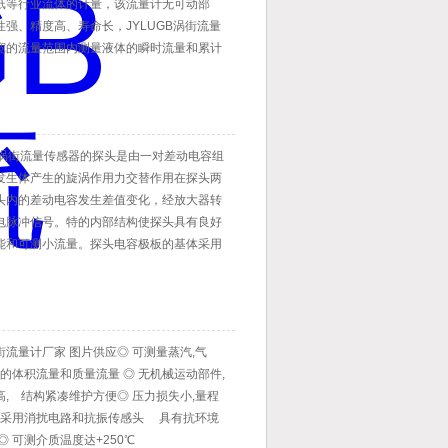
纸等行业流体的计量，该流量计无可动部
性强、精度高、寿命长，JYLUGB涡街流量
宽的流量范围内测量液体的瞬时流量和累计
式涡街流量传感器的探头是由一对差动电容组
发生体产生的旋涡作用力交替作用在探头两
头内的差动电容发生差值变化，经放大器转
电脉冲信号。特的内部结构使探头具有良好
能和可测小流量。探头电容极板的基体采用
在一千多度的高温下成型，故抗高温特性
部件的工艺、结构与国内外检测元件有着本
异，可靠性更高。
流量计厂家 图片供应◎ 可测量蒸汽,气
的体积流量和质量流量 ◎ 无机械运动部件,
高, 结构紧凑维护方便◎ 压力损失小,量程
◎ 采用消扰电路和抗振传感头 具有抗环境
◎ 可测介质温度达+250℃