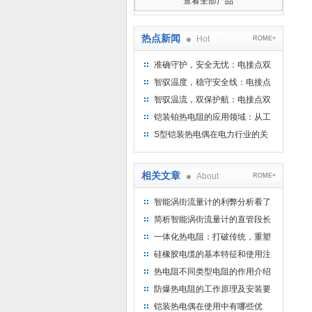
查看全部产品
热点新闻
Hot
ROME+
准确守护，安全无忧：电接点双
金属温度计——测温新选择
智驭温度，稳守安全线：电接点
双金属温度计的创新守护
智驭温流，双保护航：电接点双
金属温度计在工业领域的革新应
铠装铂热电阻的应用领域：从工
用
业到科研，无所不在的温度测量
S型铠装热电偶在电力行业的关
键作用
相关文章
About
ROME+
智能涡街流量计的利弊分析看了
就会懂
简析智能涡街流量计的直管段长
度要求
一体化热电阻：打破传统，重塑
温度测量新标准
硅橡胶电缆的基本特征和使用注
意事项
热电阻不同类型电阻的作用介绍
防爆热电阻的工作原理及安装要
求
铠装热电偶在使用中有哪些优