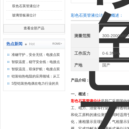
双色石英管液位计
彩色石英管液位计产品概述：
玻璃管板液位计
查看全部产品
测量范围
300-2000MM
热点新闻
Hot
ROME+
工作压力
0-6.3MPa
准确守护，安全无忧：电接点双
金属温度计——测温新选择
智驭温度，稳守安全线：电接点
产地
国产
双金属温度计的创新守护
智驭温流，双保护航：电接点双
金属温度计在工业领域的革新应
铠装铂热电阻的应用领域：从工
产品介绍：
用
业到科研，无所不在的温度测量
S型铠装热电偶在电力行业的关
键作用
一、概述：
彩色石英管液位计
是我厂采用国内
工、电力、治金等行业的各种透明
和化工原料的液位测量，同时适用
化，液相显示呈现绿色，气相显示
视。它成功解决了普通板式液位计