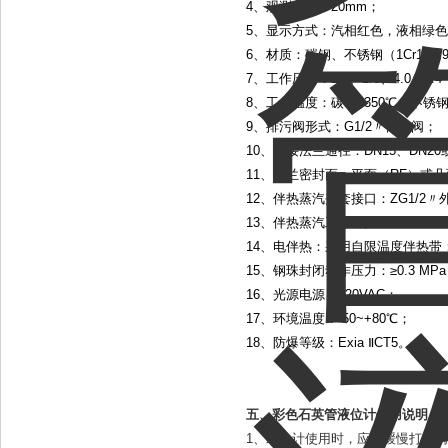
4、观测宽度：20mm；
5、显示方式：汽相红色，液相绿
6、材质：碳钢、不锈钢（1Cr18Ni9T
7、工作压力：1.2、2.5、4.0、6.4
8、工作温度：碳钢≤350℃；不锈钢
9、排污阀形式：G1/2〃截止阀；
10、连接法兰通径：DN15、DN2
11、法兰密封面：平面（RF）或
12、伴热蒸汽夹套接口：ZG1/2〃
13、伴热蒸汽工作压力：≤1.0 MP
14、电伴热：采用自限温度伴热带
15、钢珠封闭动作压力：≥0.3 MP
16、光源电源：220VAC；
17、环境温度：-50~+80℃；
18、防爆等级：Exia ⅡCT5。
五、彩色石英管液位计
使用说明：
1、水位计使用时，应先缓慢打开阀