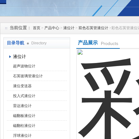
安徽久跃仪表有限公司
当前位置：
首页
>
产品中心
>
液位计
>
双色石英管液位计
>彩色石英管液位
产品展示
目录导航
Directory
Products
液位计
超声波物位计
石英玻璃管液位计
液位变送器
投入式液位计
雷达液位计
磁翻板液位计
磁翻柱液位计
浮球液位计