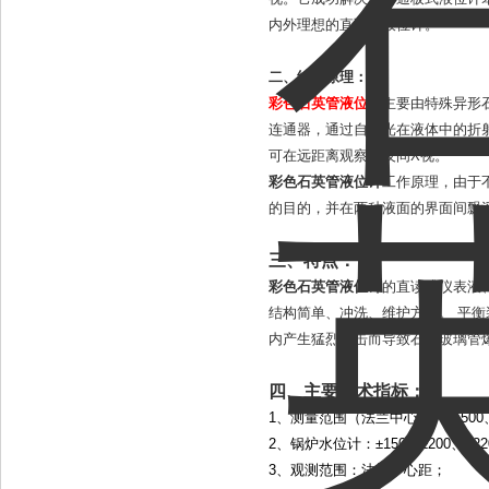
内外理想的直读式液位计。
二、结构原理：
彩色石英管液位计
主要由特殊异形
连通器，通过自然光在液体中的折
可在远距离观察和夜间X视。
彩色石英管液位计
工作原理，由于
的目的，并在两种液面的界面间飘
三、特点：
彩色石英管液位计
的
直读式仪表液
结构简单、冲洗、维护方便。 平
内产生猛烈冲击而导致石英玻璃管爆
四、主要技术指标：
1、测量范围（法兰中心距）：500、8
2、锅炉水位计：±150、±200、±2
3、观测范围：法兰中心距；