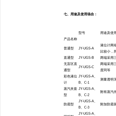
七、用途及使用场合：
型号
用途及使
产品名称
液位计两
普通型
JY-UGS-A
比较小，
直通型
JY-UGS-B
两端采用
无盲区直
两端采用
JY-UGS-C
通型
度同等
彩色液位
JY-UGS-A、
测量透明
计
B、C-1
蒸汽夹套
JY-UGS-A、
附有蒸汽
型
B、C-2
JY-UGS-A、
防霜型
附加防霜
B、C-3
JY-UGS-A、