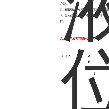
介质。
2、在使用过程中要求经常排污，
3、当石英管因意外损坏时，借助于
件。
六、彩色石英管液位计
选型：
JY-UGS
A
B
C
1
2
3
4
S
J
A