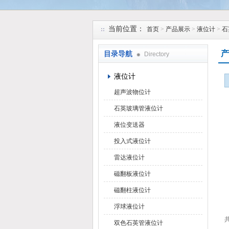
安徽久跃仪表有限公司
当前位置：
首页
>
产品展示
>
液位计
>
石
产
目录导航
Directory
液位计
超声波物位计
石英玻璃管液位计
液位变送器
投入式液位计
雷达液位计
磁翻板液位计
磁翻柱液位计
浮球液位计
共
双色石英管液位计