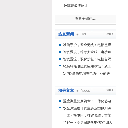
玻璃管板液位计
查看全部产品
热点新闻
Hot
ROME+
准确守护，安全无忧：电接点双
金属温度计——测温新选择
智驭温度，稳守安全线：电接点
双金属温度计的创新守护
智驭温流，双保护航：电接点双
金属温度计在工业领域的革新应
铠装铂热电阻的应用领域：从工
用
业到科研，无所不在的温度测量
S型铠装热电偶在电力行业的关
键作用
相关文章
About
ROME+
温度测量的新篇章：一体化热电
阻的创新应用
双金属温度计的主要选型原则讲
解
一体化热电阻：打破传统，重塑
温度测量新标准
了解一下高温耐磨热电偶的“四大