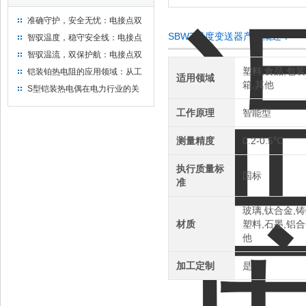
准确守护，安全无忧：电接点双
金属温度计——测温新选择
SBWZ温度变送器产品概述：
智驭温度，稳守安全线：电接点
双金属温度计的创新守护
智驭温流，双保护航：电接点双
金属温度计在工业领域的革新应
塑料,食品,包装
铠装铂热电阻的应用领域：从工
适用领域
用
箱,其他
业到科研，无所不在的温度测量
S型铠装热电偶在电力行业的关
键作用
工作原理
智能型
测量精度
0.2-0.5℃
执行质量标
国标
准
玻璃,钛合金,铸
材质
塑料,石墨,铝合
他
加工定制
是