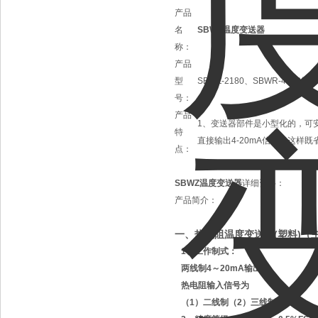
产品
名
SBWZ温度变送器
称：
产品
型
SBWZ-2180、SBWR-4480等
号：
产品
1、变送器部件是小型化的，可
特
直接输出4-20mA信号，这
点：
SBWZ温度变送器
详细资料：
产品简介：
一、热电阻温度变送器
(
塑料
)
（
1、工作制式：
两线制4～20mA输出
热电阻输入信号为
（1）二线制（2）三线制。