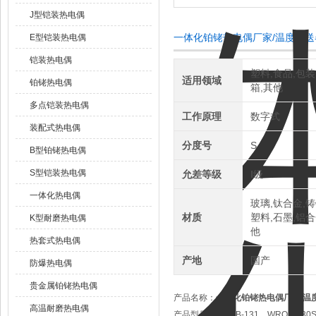
J型铠装热电偶
一体化铂铑热电偶厂家/温度变
E型铠装热电偶
铠装热电偶
塑料,食品,包装
适用领域
铂铑热电偶
箱,其他
多点铠装热电偶
工作原理
数字式
装配式热电偶
分度号
S
B型铂铑热电偶
S型铠装热电偶
允差等级
Ⅰ级
一体化热电偶
玻璃,钛合金,铸
材质
塑料,石墨,铝合
K型耐磨热电偶
他
热套式热电偶
产地
国产
防爆热电偶
贵金属铂铑热电偶
产品名称：
一体化铂铑热电偶厂家/温
高温耐磨热电偶
产品型号：
WRPB-131、WRQB-330S