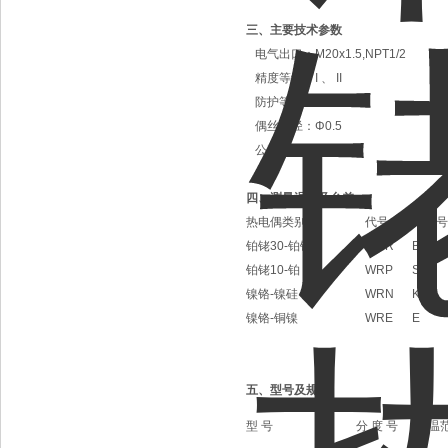
三、主要技术参数
电气出口：M20x1.5,NPT1/2
精度等级：I 、 II
防护等级：IP65
偶丝直径：Φ0.5
公称压力：常压
四、测量温度及允差
热电偶类别
代号
分度号
铂铑30-铂铑6
WRR
B
铂铑10-铂
WRP
S
镍铬-镍硅
WRN
K
镍铬-铜镍
WRE
E
五、型号及规格
型 号
分 度 号
测温