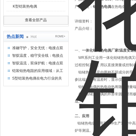
K型铠装热电偶
产品特点：
铂铑热电偶
在热电偶系列
查看全部产品
详细资料：
产品介绍：
热点新闻
Hot
ROME+
准确守护，安全无忧：电接点双
一、
一体化铂铑热电偶厂家/温度变送
金属温度计——测温新选择
智驭温度，稳守安全线：电接点
WR系列工业用一体化铂铑热电偶又叫
双金属温度计的创新守护
智驭温流，双保护航：电接点双
过程控制系统，用以直接测量或控制各
金属温度计在工业领域的革新应
铠装铂热电阻的应用领域：从工
铂铑热电偶是由两种不同成分的导体
用
业到科研，无所不在的温度测量
S型铠装热电偶在电力行业的关
参比端存在有温差时，显示仪表将会
键作用
铂铑热电偶的热电动热将随着测量端
各种铂铑热电偶的外形常因需要而极
成。
二、应用
铂铑热电偶适用于各种生产过程中高
炉等测温。