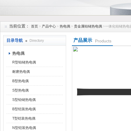
安徽久跃仪表有限公司
当前位置：
首页
>
产品中心
>
热电偶
>
贵金属铂铑热电偶
>一体化铂铑热电
产品展示
目录导航
Directory
Products
热电偶
R型铂铑热电偶
耐磨热电偶
B型热电偶
S型热电偶
S型铂铑热电偶
B型铠装热电偶
T型铠装热电偶
N型铠装热电偶