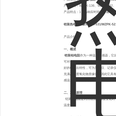
产品型号：
WZPK-136、WZPK-132、
产品特点：
1）热响应时间少，减小动
铠装热电阻厂家WZPK-531/WZPK-52
产品介绍：
一、概述
铠装铂电阻
作为一种温度传感器，它
可对-200~600℃温度范围内的
好的电输出特性，可为显示仪、记录仪
充满高密度氧化物质缘体，因此它具
感温元件、安装固定装置和接线装置
二、工作原理
铠装热电阻是利用物质在温度变化时
温度值。