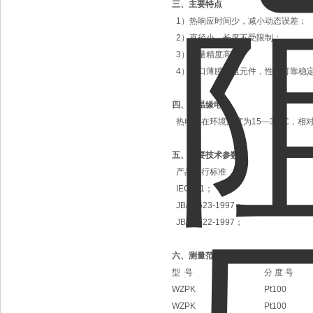
三、主要特点
1）热响应时间少，减小动态误差；
2）直径小，长度不受限制；
3）测量精度高；
4）进口薄膜电阻元件，性能可靠稳
四、常温缘电阻
热电阻在环境温度为15—35°C，相对
五、主要技术参数
产品执行标准
IEC751；
JB/T8623-1997；
JB/T8622-1997；
六、测量范围及允差
型 号
分 度 号
WZPK
Pt100
WZPK
Pt100