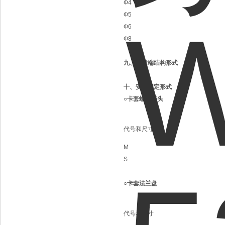
Ф4
Ф5
Ф6
Ф8
九、测量端结构形式
十、安装固定形式
○卡套螺纹接头
代号和尺寸
M
S
○卡套法兰盘
代号和尺寸