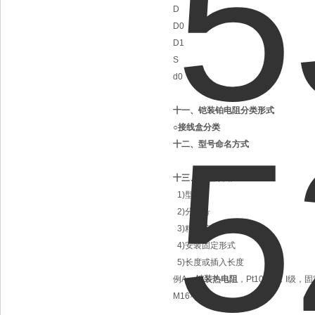
D
D0
D1
S
d0
十一、铠装铂电阻分类形式
○接线盒分类
十二、型号命名方式
十三、选型须知
1)型号
2)分度号
3)精度等级
4)安装固定形式
5)长度或插入长度
例A：
铠装热电阻
，Pt100型，I级，固
M16×1.5。