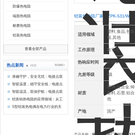
防爆热电阻
铠装热电阻厂家WZPK-531/WZ
端面热电阻
耐磨热电阻
塑料,食品,包装
适用领域
铠装热电阻
箱,其他
查看全部产品
工作原理
数字式
热响应时间
0-10s
热点新闻
Hot
ROME+
允差等级
Ⅰ级
准确守护，安全无忧：电接点双
金属温度计——测温新选择
智驭温度，稳守安全线：电接点
玻璃,钛合金,铸
双金属温度计的创新守护
智驭温流，双保护航：电接点双
材质
塑料,石墨,铝合
金属温度计在工业领域的革新应
他
铠装铂热电阻的应用领域：从工
用
业到科研，无所不在的温度测量
S型铠装热电偶在电力行业的关
产地
国产
键作用
产品名称：
铠装热电阻厂家WZPK-531/