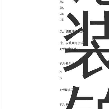
Ф4
Ф5
Ф6
Ф8
九、测量端结构形式
十、安装固定形式
○卡套螺纹接头
代号和尺寸
M
S
○卡套法兰盘
代号和尺寸