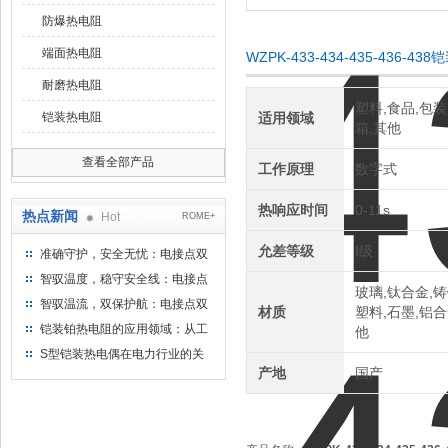
防爆热电阻
端面热电阻
WZPK-433-434-435-436
耐磨热电阻
塑料,食品,包装
铠装热电阻
适用领域
箱,其他
查看全部产品
工作原理
数字式
热响应时间
0-11s
热点新闻
Hot
ROME+
允差等级
Ⅰ级
准确守护，安全无忧：电接点双
金属温度计——测温新选择
智驭温度，稳守安全线：电接点
玻璃,钛合金,铸
双金属温度计的创新守护
智驭温流，双保护航：电接点双
材质
塑料,石墨,铝合
金属温度计在工业领域的革新应
铠装铂热电阻的应用领域：从工
他
用
业到科研，无所不在的温度测量
S型铠装热电偶在电力行业的关
产地
国产
键作用