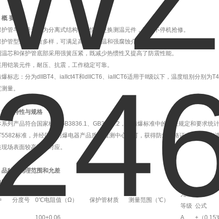
、概 要
护管与测量元件为分离式结构，可快速更换测温元件，进行不停机抢修。
护管型式和材质多样，可满足高压、高温和强腐蚀介质的测温需要。
温芯和保护管底部采用强簧压紧，既减少热惯性又提高了防震性能。
用铠装元件，耐压、抗震，工作稳定可靠。
标志：分为dIIBT4、iaIIct4T和dIICT6、iaIICT6适用于II级以下，温度组别分
度测量。
、技术特性与规格
列产品符合国家标准GB3836.1、GB3836.2，按防爆标准中的有关规定和要求统计
B/T5582标准，并经国家防爆电器产品质量检测中心认可，获得防爆合格证书。有户
装现场表面较高温度对应。
、品种、测理范围和允差
电阻
允许误差
种
分度号
0℃电阻值（Ω）
保护管材质
测量范围（℃）
等级
公式
100±0.06
A
±（0.15℃