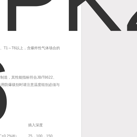
别为T4、T1～T6以上，含爆炸性气体场合的
制造，其性能指标符合JB/T8622、
在选用防爆级别时请注意温度组别必须与
插入深度
+0.2%|t|）
75，100，150