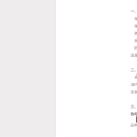
一
保
保
测
采
防爆
温
二
本系
J
安
三
热
品