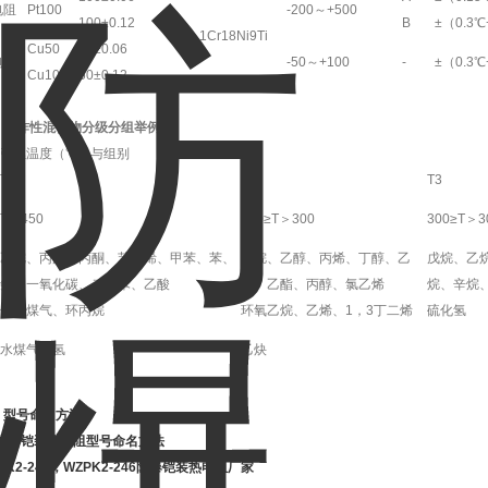
电阻
Pt100
-200～+500
100±0.12
B
±（0.3℃+
1Cr18Ni9Ti
Cu50
50±0.06
电阻
-50～+100
-
±（0.3℃+
Cu100
50±0.12
、爆炸性混合物分级分组举例
引燃温度（℃）与组别
T1
T2
T3
T＞450
450≥T＞300
300≥T＞3
乙烷、丙烷、丙酮、苯乙烯、甲苯、苯、
乙烷、乙醇、丙烯、丁醇、乙
戊烷、乙
氨、一氧化碳、二甲苯、乙酸
酸、乙酯、丙醇、氯乙烯
烷、辛烷
焦炉煤气、环丙烷
环氧乙烷、乙烯、1，3丁二烯
硫化氢
水煤气、氢
乙炔
、型号命名方法
PK2-248，WZPK2-246防爆铠装热电阻厂家