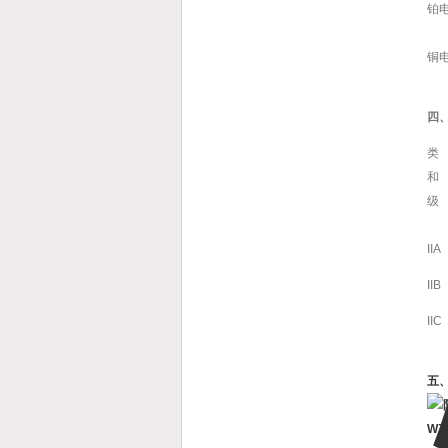
铂
铜
四
类
和
级
IIA
IIB
IIC
五
WZ