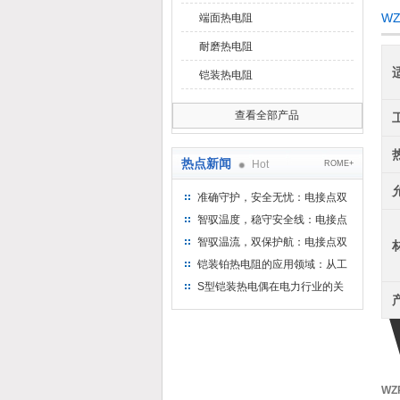
W
端面热电阻
耐磨热电阻
铠装热电阻
查看全部产品
热点新闻
Hot
ROME+
准确守护，安全无忧：电接点双
金属温度计——测温新选择
智驭温度，稳守安全线：电接点
双金属温度计的创新守护
智驭温流，双保护航：电接点双
金属温度计在工业领域的革新应
铠装铂热电阻的应用领域：从工
用
业到科研，无所不在的温度测量
S型铠装热电偶在电力行业的关
键作用
WZ