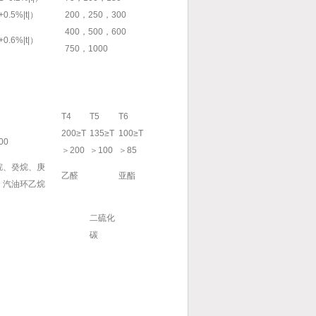
0.5%|t|）
200，250，300
400，500，600
0.6%|t|）
750，1000
T4
T5
T6
200≥T
135≥T
100≥T
00
＞200
＞100
＞85
烷、癸烷、庚
乙醛
亚酯
、汽油环乙烷
二硫化
碳