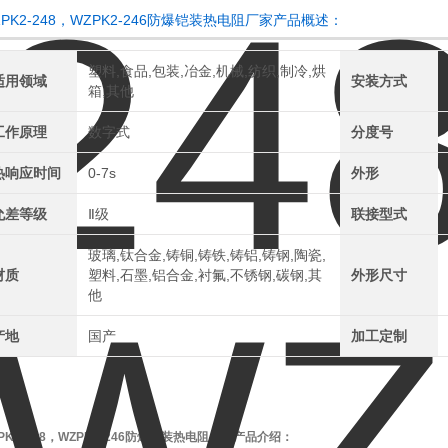
ZPK2-248，WZPK2-246防爆铠装热电阻厂家产品概述：
塑料,食品,包装,冶金,机械,纺织,制冷,烘
适用领域
安装方式
箱,其他
工作原理
数字式
分度号
热响应时间
0-7s
外形
允差等级
Ⅱ级
联接型式
玻璃,钛合金,铸铜,铸铁,铸铝,铸钢,陶瓷,
材质
塑料,石墨,铝合金,衬氟,不锈钢,碳钢,其
外形尺寸
他
产地
国产
加工定制
PK2-248，WZPK2-246防爆铠装热电阻厂家
产品介绍：