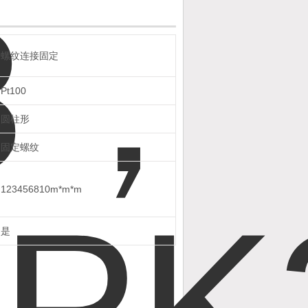
螺纹连接固定
Pt100
圆柱形
固定螺纹
123456810m*m*m
是