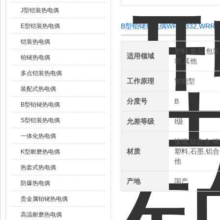
J型铠装热电偶
B型铂铑热电偶WRR-332,WRR
E型铠装热电偶
铠装热电偶
塑料,食品,包装
适用领域
铂铑热电偶
箱,其他
多点铠装热电偶
工作原理
智能型
装配式热电偶
分度号
B
B型铂铑热电偶
S型铠装热电偶
允差等级
Ⅰ级
一体化热电偶
玻璃,钛合金,铸
材质
塑料,石墨,铝合
K型耐磨热电偶
他
热套式热电偶
产地
国产
防爆热电偶
贵金属铂铑热电偶
高温耐磨热电偶