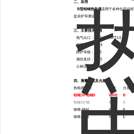
二、应用
B型铂铑热电偶
适用于各种生产过程
盐浴炉等测温。
三、主要技术参数
电气出口：M20x1.5,NPT1/2
精度等级：I 、 II
防护等级：IP65
偶丝直径：Φ0.5
公称压力：常压
四、测量温度及允差
热电偶类别
代号
分度号
铂铑30-铂铑6
WRR
B
铂铑10-铂
WRP
S
镍铬-镍硅
WRN
K
镍铬-铜镍
WRE
E