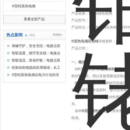
K型铠装热电偶
产品名称：
B型铂铑热电偶
查看全部产品
产品型号：
产品特点：
铂铑热电偶在热电偶系列
热点新闻
Hot
ROME+
B型热电偶双铂铑
详细资料：
准确守护，安全无忧：电接点双
产品介绍：
金属温度计——测温新选择
智驭温度，稳守安全线：电接点
双金属温度计的创新守护
智驭温流，双保护航：电接点双
一、概述
金属温度计在工业领域的革新应
铠装铂热电阻的应用领域：从工
WR系列工业用
B型铂铑热电偶
又叫
用
业到科研，无所不在的温度测量
S型铠装热电偶在电力行业的关
程控制系统，用以直接测量或控制各种
键作用
B型铂铑热电偶
是由两种不同成分的
与参比端存在有温差时，显示仪表将
B型铂铑热电偶
的热电动热将随着测
关。
各种
B型铂铑热电偶
的外形常因需要
组成。