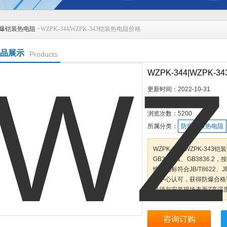
爆铠装热电阻
>WZPK-344|WZPK-343铠装热电阻价格
品展示
Products
WZPK-344|WZPK
更新时间：
2022-10-31
产品型号：
浏览次数：
5200
所属分类：
防爆铠装热电阻
WZPK-344|WZPK-3
GB3836.1、GB383
性能指标符合JB/T8622
测中心认可，获得防爆合格
必须与安装现场表面Z高温
咨询订购