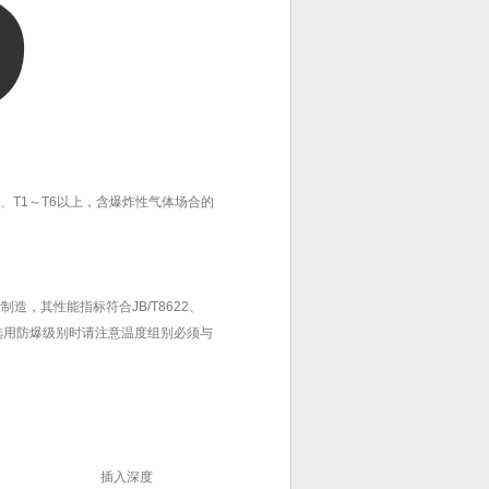
别为T4、T1～T6以上，含爆炸性气体场合的
制造，其性能指标符合JB/T8622、
在选用防爆级别时请注意温度组别必须与
插入深度