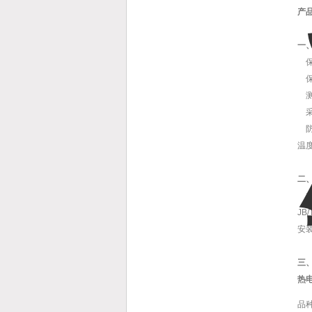
产
一
保
保
测
采
防爆
温
二
本系
J
安
三
热
品