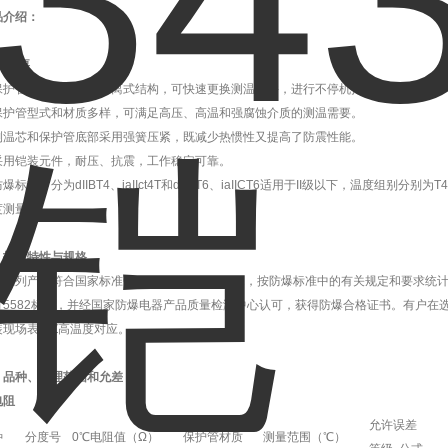
品介绍：
、概 要
护管与测量元件为分离式结构，可快速更换测温元件，进行不停机抢修。
护管型式和材质多样，可满足高压、高温和强腐蚀介质的测温需要。
温芯和保护管底部采用强簧压紧，既减少热惯性又提高了防震性能。
用铠装元件，耐压、抗震，工作稳定可靠。
标志：分为dIIBT4、iaIIct4T和dIICT6、iaIICT6适用于II级以下，温度组别分
度测量。
、技术特性与规格
列产品符合国家标准GB3836.1、GB3836.2，按防爆标准中的有关规定和要求统计
B/T5582标准，并经国家防爆电器产品质量检测中心认可，获得防爆合格证书。有户
装现场表面Z高温度对应。
、品种、测理范围和允差
电阻
允许误差
种
分度号
0℃电阻值（Ω）
保护管材质
测量范围（℃）