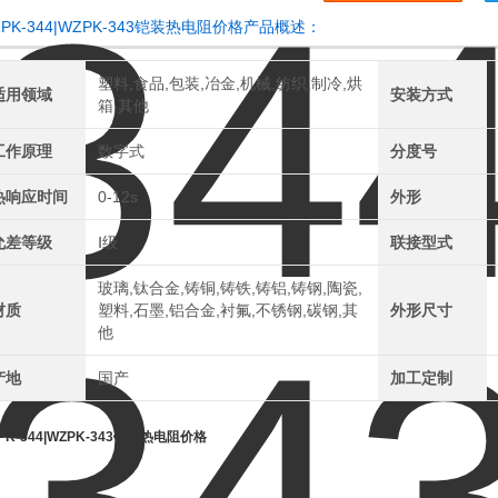
ZPK-344|WZPK-343铠装热电阻价格产品概述：
塑料,食品,包装,冶金,机械,纺织,制冷,烘
适用领域
安装方式
箱,其他
工作原理
数字式
分度号
热响应时间
0-12s
外形
允差等级
Ⅰ级
联接型式
玻璃,钛合金,铸铜,铸铁,铸铝,铸钢,陶瓷,
材质
塑料,石墨,铝合金,衬氟,不锈钢,碳钢,其
外形尺寸
他
产地
国产
加工定制
PK-344|WZPK-343铠装热电阻价格