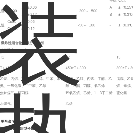
等级
公式
100±0.06
A
±（0.15℃
电阻
Pt100
-200～+500
100±0.12
B
±（0.3℃+
1Cr18Ni9Ti
Cu50
50±0.06
电阻
-50～+100
-
±（0.3℃+
Cu100
50±0.12
、爆炸性混合物分级分组举例
引燃温度（℃）与组别
T1
T2
T3
T＞450
450≥T＞300
300≥T＞3
乙烷、丙烷、丙酮、苯乙烯、甲苯、苯、
乙烷、乙醇、丙烯、丁醇、乙
戊烷、乙
氨、一氧化碳、二甲苯、乙酸
酸、乙酯、丙醇、氯乙烯
烷、辛烷
焦炉煤气、环丙烷
环氧乙烷、乙烯、1，3丁二烯
硫化氢
水煤气、氢
乙炔
、型号命名方法