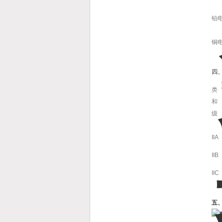
铂
铜
四
类
和
级
IIA
IIB
IIC
五