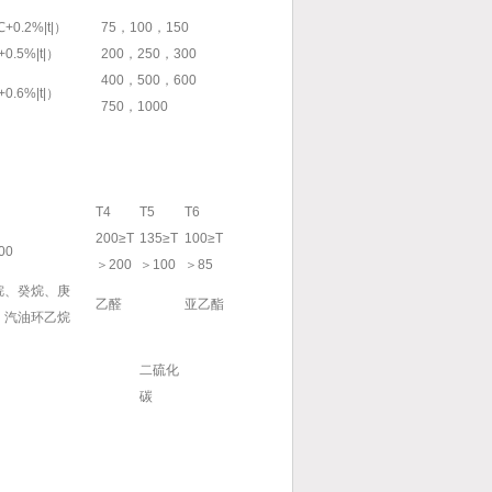
+0.2%|t|）
75，100，150
0.5%|t|）
200，250，300
400，500，600
0.6%|t|）
750，1000
T4
T5
T6
200≥T
135≥T
100≥T
00
＞200
＞100
＞85
烷、癸烷、庚
乙醛
亚乙酯
、汽油环乙烷
二硫化
碳