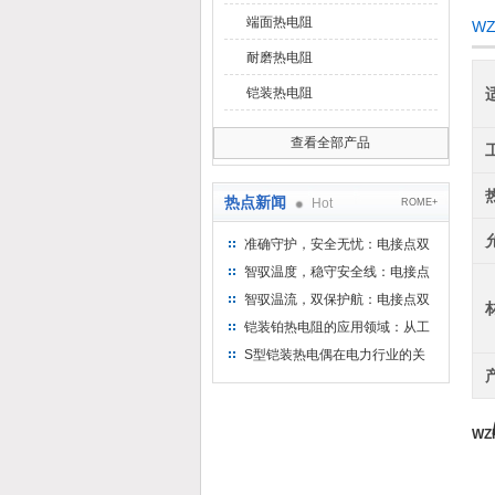
端面热电阻
W
耐磨热电阻
铠装热电阻
查看全部产品
热点新闻
Hot
ROME+
准确守护，安全无忧：电接点双
金属温度计——测温新选择
智驭温度，稳守安全线：电接点
双金属温度计的创新守护
智驭温流，双保护航：电接点双
金属温度计在工业领域的革新应
铠装铂热电阻的应用领域：从工
用
业到科研，无所不在的温度测量
S型铠装热电偶在电力行业的关
键作用
WZ