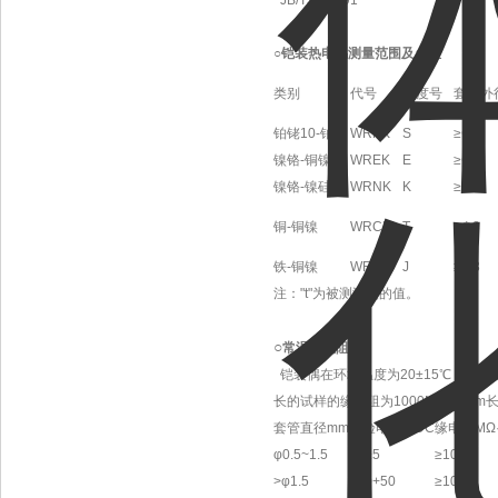
JB/T5582-91
○铠装热电偶测量范围及允差
类别
代号
分度号
套管外
铂铑10-铂
WRPK
S
≥Φ3
镍铬-铜镍
WREK
E
≥Φ3
镍铬-镍硅
WRNK
K
≥Φ3
铜-铜镍
WRCK
T
≥Φ3
铁-铜镍
WRFK
J
≥Φ3
注："t"为被测温度的值。
○
常温缘电阻
铠装偶在环境温度为20±15℃，相对湿
长的试样的缘电阻为1000MΩ；10m
套管直径mm
试验电压V-DC
缘电阻MΩ
φ0.5~1.5
50±5
≥1000
>φ1.5
500+50
≥1000