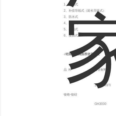
1、简易式
2、补偿导线式（延长导线式）
3、防水式
4、防喷式
5、手柄式
6、接插式
○
铠装热电偶推荐使用温度
品 种
套管材料
1Cr18Ni9Ti
镍铬-镍硅
GH3030