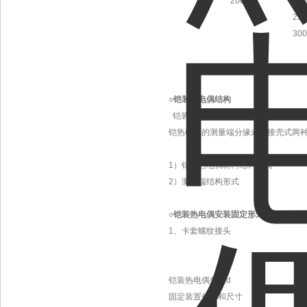
2000
200
250
300
○
铠装热电偶结构
铠装热电偶和铠装热电阻材料是由热电极
铠热电偶的测量端分缘式和接壳式两
1）铠装热电偶材料结构形式
2）测量端结构形式
○
铠装热电偶安装固定形式
1、卡套螺纹接头
铠装热电偶外径d
固定装置代号和尺寸