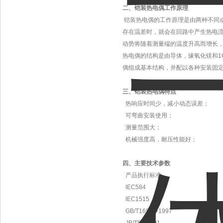
二、铠装热电偶工作原理
铠装热电偶的工作原理是由两种不同
存在温差时，就会在回路中产生热电
动势将随着测量端的温度升高而增长
热电偶的结构是由导体，缘氧化镁和1C
偶组成基本结构，并配以各种安装固
三、铠装热电偶特点
热响应时间少，减小动态误差；
可弯曲安装使用；
测量范围大；
机械强度高，耐压性能好；
四、主要技术参数
产品执行标准
IEC584
IEC1515
GB/T16839-1997