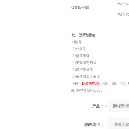
WRFK2
双支铁-铜镍
WRFK2
七、选型须知
1)型号
2)分度号
3)精度等级
4)安装固定形式
5)保护管材质
6)长度或插入长度
例A：
铠装热电偶
，K型，Ⅰ级，固定卡套
级, 保护管 GH3030。
产品：
您的单位：