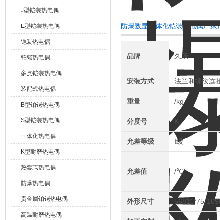
J型铠装热电偶
防爆数显一体化铠装热电偶厂家
E型铠装热电偶
铠装热电偶
品牌
久跃
铂铑热电偶
多点铠装热电偶
安装方式
法兰和螺纹连
装配式热电偶
重量
/kg
B型铂铑热电偶
S型铠装热电偶
分度号
K
一体化热电偶
允差等级
Ⅰ级
K型耐磨热电偶
热套式热电偶
允差值
/℃
防爆热电偶
贵金属铂铑热电偶
外形尺寸
56810*75-10
高温耐磨热电偶