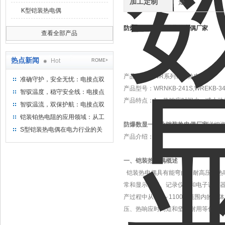
加工定制
是
K型铠装热电偶
防爆数显一体化铠装热电偶厂家
查看全部产品
热点新闻
Hot
ROME+
产品名称：
WR系列铠装热电偶
准确守护，安全无忧：电接点双
产品型号：
WRNKB-241S,WREKB-34
金属温度计——测温新选择
智驭温度，稳守安全线：电接点
产品特点：
1、热响应时间少，减小动
双金属温度计的创新守护
智驭温流，双保护航：电接点双
金属温度计在工业领域的革新应
铠装铂热电阻的应用领域：从工
用
防爆数显一体化铠装热电偶厂家
详细
业到科研，无所不在的温度测量
S型铠装热电偶在电力行业的关
产品介绍：
键作用
一、铠装热电偶概述
铠装热电偶具有能弯曲、耐高压、热
常和显示仪表、记录仪表和电子调节
产过程中从0℃～1100℃范围内的
压、热响应时间短和坚固耐用等优点