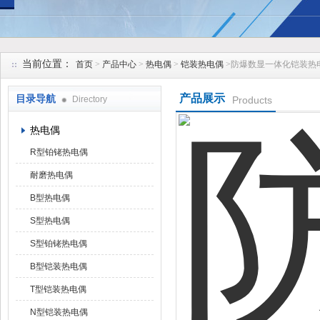
安徽久跃仪表有限公司
当前位置：
首页
>
产品中心
>
热电偶
>
铠装热电偶
>防爆数显一体化铠装热
产品展示
目录导航
Directory
Products
热电偶
R型铂铑热电偶
耐磨热电偶
B型热电偶
S型热电偶
S型铂铑热电偶
B型铠装热电偶
T型铠装热电偶
N型铠装热电偶