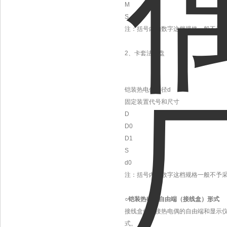
M
S
注：括号内的数字这档规格一般不予
2、卡套法兰盘
铠装热电偶外径d
固定装置代号和尺寸
D
D0
D1
S
d0
注：括号内的数字这档规格一般不予
○
铠装热电偶自由端（接线盒）形式
接线盒供连接热电偶的自由端和显示
式。