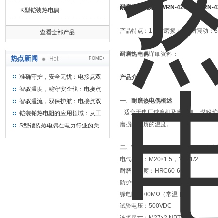
耐磨热电偶爆品WRN-420NM/WRN-4
K型铠装热电偶
产品特点：
1、耐磨损；2、耐震动；
查看全部产品
耐磨热电偶
详细资料：
热点新闻
Hot
ROME+
准确守护，安全无忧：电接点双
产品介绍：
金属温度计——测温新选择
智驭温度，稳守安全线：电接点
双金属温度计的创新守护
一、耐磨热电偶概述
智驭温流，双保护航：电接点双
金属温度计在工业领域的革新应
适合于电厂球磨机及磨煤机、煤粉炉
铠装铂热电阻的应用领域：从工
用
业到科研，无所不在的温度测量
磨损的介质的温度。
S型铠装热电偶在电力行业的关
键作用
二、
WRN-130NM|120NM|140N
电气出口：M20×1.5，NPT1/2
耐磨头硬度：HRC60-65
防护等级：IP65
缘电阻>100MΩ（常温下）
试验电压：500VDC
连接尺寸：M27×2 NPT3/4