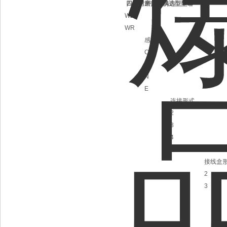
四、耐磨热电偶选型型谱
WZ
WR
感温元件
C
P
N
E
连接形式
2
3
4
6
接线盒
2
3