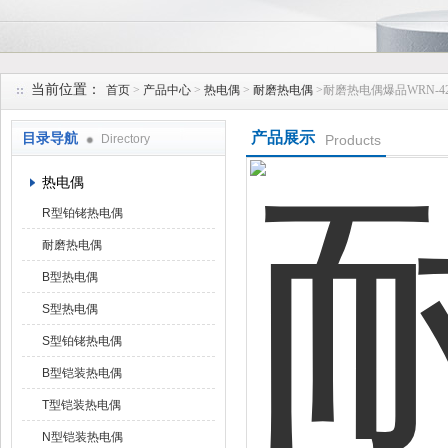
安徽久跃仪表有限公司
当前位置：
首页
>
产品中心
>
热电偶
>
耐磨热电偶
>耐磨热电偶爆品WRN-420
产品展示
目录导航
Directory
Products
热电偶
R型铂铑热电偶
耐磨热电偶
B型热电偶
S型热电偶
S型铂铑热电偶
B型铠装热电偶
T型铠装热电偶
N型铠装热电偶