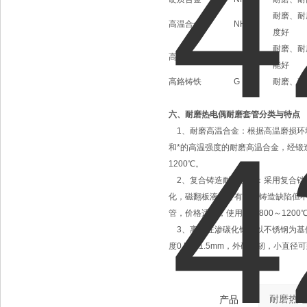
耐磨、耐
高温合金
NH12
度好
耐磨、耐
高温合金
NH13
能好
高鉻铸铁
G
耐磨、耐
六、耐磨热电偶耐磨套管分类与特点
1、耐磨高温合金：根据高温磨损环
和*的高温强度的耐磨高温合金，经锻
1200℃。
2、复合铸造耐磨合金：采用复合铠
化，磁翻板液位计有少许铸造缺陷但
管，价格适中，使用温度800～1200
3、离子注渗碳化钨：以不锈钢为基
度0.5 ～1.5mm，外硬内韧，小直
产品：