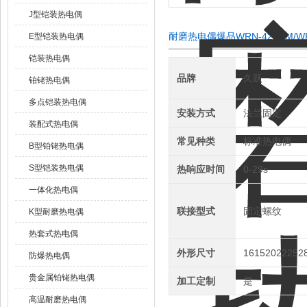
J型铠装热电偶
耐磨热电偶爆品WRN-420NM/W
E型铠装热电偶
铠装热电偶
品牌
久跃
铂铑热电偶
多点铠装热电偶
安装方式
法兰固定
装配式热电偶
常见种类
标准热电偶
B型铂铑热电偶
S型铠装热电偶
热响应时间
0-29s
一体化热电偶
联接型式
固定螺纹
K型耐磨热电偶
热套式热电偶
外形尺寸
16152022252
防爆热电偶
贵金属铂铑热电偶
加工定制
是
高温耐磨热电偶