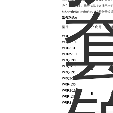
存在有温差时，显示仪表将会批示出
铂铑热电偶的热电动热将随着测量端
型号及规格
型 号
分 度 号
WRP-130
WRP2-130
S
0
WRP-131
WRP2-131
WRQ-130
WRQ2-130
R
0
WRQ-131
WRQ2-131
WRR-130
WRR2-130
B
0
WRR-131
WRR2-131