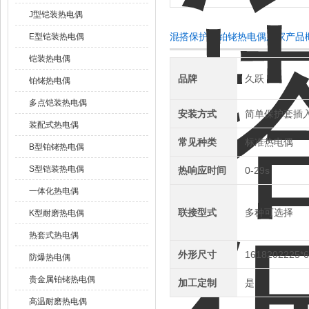
J型铠装热电偶
混搭保护套铂铑热电偶厂家产品
E型铠装热电偶
铠装热电偶
品牌
久跃
铂铑热电偶
多点铠装热电偶
安装方式
简单保护套插
装配式热电偶
常见种类
标准热电偶
B型铂铑热电偶
S型铠装热电偶
热响应时间
0-29s
一体化热电偶
联接型式
多种可选择
K型耐磨热电偶
热套式热电偶
外形尺寸
1618202225*
防爆热电偶
贵金属铂铑热电偶
加工定制
是
高温耐磨热电偶