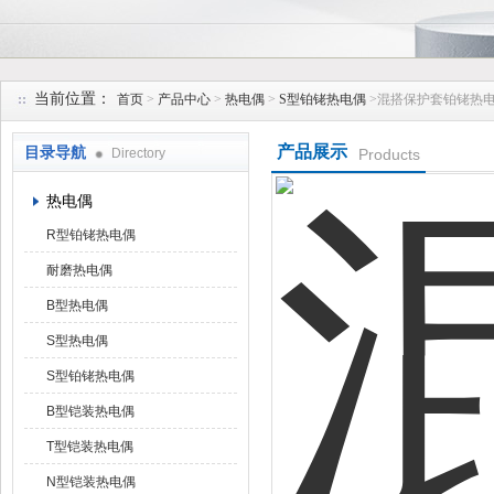
安徽久跃仪表有限公司
当前位置：
首页
>
产品中心
>
热电偶
>
S型铂铑热电偶
>混搭保护套铂铑热
产品展示
目录导航
Directory
Products
热电偶
R型铂铑热电偶
耐磨热电偶
B型热电偶
S型热电偶
S型铂铑热电偶
B型铠装热电偶
T型铠装热电偶
N型铠装热电偶