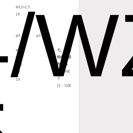
M12×1.5
19
φ4
φ3
φ50
七、
铠装
φ36
铂电阻
型
号规格
φ20
●简易端
φ7
子
19
注：1)保