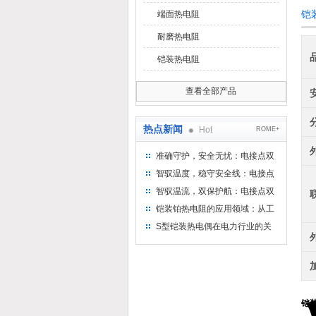
铠装
端面热电阻
耐磨热电阻
铠装热电阻
查看全部产品
热点新闻
Hot
ROME+
准确守护，安全无忧：电接点双
金属温度计——测温新选择
智驭温度，稳守安全线：电接点
双金属温度计的创新守护
智驭温流，双保护航：电接点双
金属温度计在工业领域的革新应
铠装铂热电阻的应用领域：从工
用
业到科研，无所不在的温度测量
S型铠装热电偶在电力行业的关
键作用
铠装