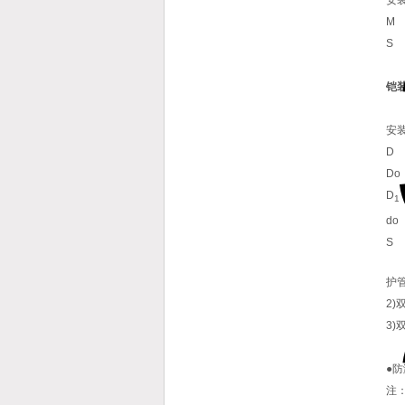
M
S
铠
安
D
Do
D
1
do
S
护管
2)
3
●
注：