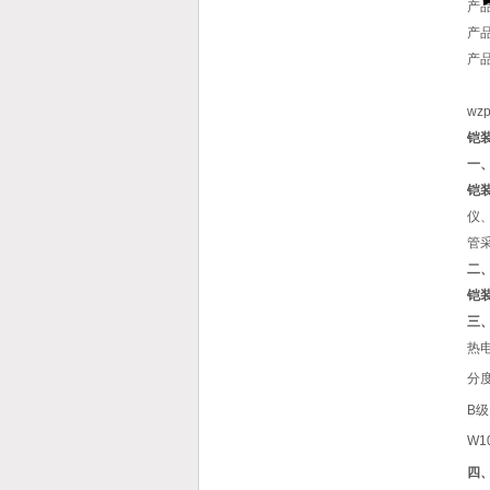
产
产
产
w
铠装
一
铠
仪
管
二
铠
三
热
分度
B级
W1
四