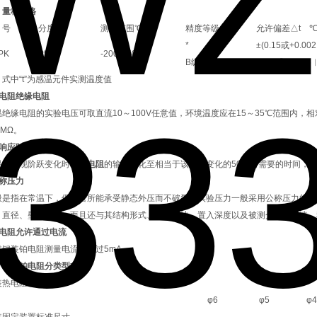
、量程规格
 号
分度号
测温范围℃
精度等级
允许偏差△t 
*
±(0.15或+0.00
PK
Pt100
-200～500
B级
±(0.3或+0.005
：式中“t”为感温元件实测温度值
热电阻绝缘电阻
温绝缘电阻的实验电压可取直流10～100V任意值，环境温度应在15～35℃范围内，
0MΩ。
热响应时间
温度出现阶跃变化时，
热电阻
的输出变化至相当于该阶跃变化的50％所需要的时间，称为
公称压力
般是指在常温下，保护管所能承受静态外压而不破裂，实验压力一般采用公称压力的1.
、直径、壁厚有关，而且还与其结构形式、安装方法、置入深度以及被测介质的流速、
热电阻允许通过电流
过铠装铂电阻测量电流大不过5mA。
、铠装铂电阻分类型式
热电阻外径(d)
φ6
φ5
φ4
装固定装置标准尺寸