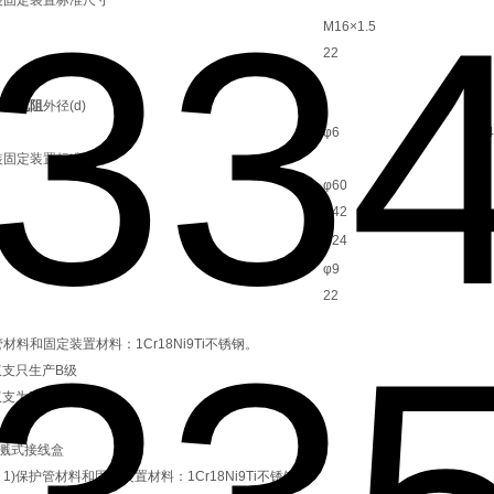
M16×1.5
22
装热电阻
外径(d)
φ6
φ4
装固定装置标准尺寸
φ60
φ42
φ24
φ9
22
材料和固定装置材料：1Cr18Ni9Ti不锈钢。
双支只生产B级
)双支为三线制引线
防溅式接线盒
1)保护管材料和固定装置材料：1Cr18Ni9Ti不锈钢。