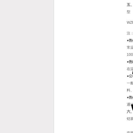
五
型
WZ
注
●
常
10
●
在
●
一
料
●
通
六
铠装
安