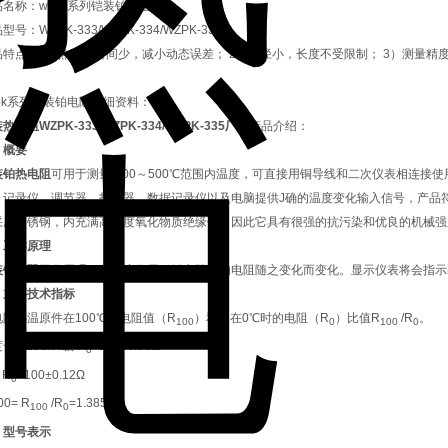
品名称：
wzpk系列铠装铂电阻
品型号：
WZPK-333/WZPK-334/WZPK-335
品特点：
1）热响应时间少，减小动态误差； 2）直径小，长度不受限制； 3）测量精
zpk系列铠装铂电阻详细资料：
热电阻WZPK-333/WZPK-334/WZPK-335厂家
产品介绍：
、概要
装铂热电阻
可用于测量-200～500℃范围内温度，可直接用铜导线和二次仪表相连接
、记录仪、调节器，扫描器、数据记录仪以及电脑提供J确的温度变化输入信号，产品符合JB/
采用不锈钢，内充满高密度氧化物质绝缘体，因此它具有很强的抗污染和优良的机械强
、工作原理
装铂电阻
工作原理，在温度作用下铂电阻丝的电阻随之变化而变化。显示仪表将会指示
、
主要技术指标
电阻感温原件在100℃时电阻值（R
）和它在0℃时的电阻（R
）比值R
/R
。
100
0
100
0
号Pt100: A 级 R
=100±0.06Ω
0
 R
=100±0.12Ω
0
00= R
/R
=1.3851
100
0
、
型号表示