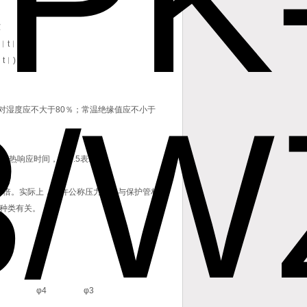
℃
2︱t︱)
︱t︱)
相对湿度应不大于80％；常温绝缘值应不小于
热响应时间，用t0.5表示。
5倍。实际上，允许公称压力不仅与保护管材
种类有关。
φ4
φ3