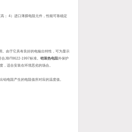
度高； 4）进口薄膜电阻元件，性能可靠稳定
使用。由于它具有良好的电输出特性，可为显示
T8622-1997标准。
铠装热电阻
外保护
度，适合安装在环境恶劣的场合。
出铂电阻产生的电阻值所对应的温度值。