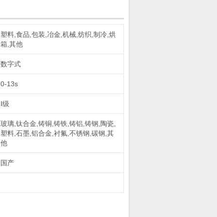
塑料,食品,包装,冶金,机械,纺织,制冷,烘
箱,其他
数字式
0-13s
Ⅰ级
玻璃,钛合金,铸铜,铸铁,铸铝,铸钢,陶瓷,
塑料,石墨,铝合金,衬氟,不锈钢,碳钢,其
他
国产