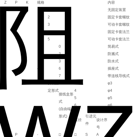
Z
P
K
规格
内容
1
无固定装置
2
固定卡套螺纹
3
可动卡套螺纹
4
固定卡套法兰
5
可动卡套法兰
0
简易式
2
防溅式
3
防水式
-
6
插座式
7
带连线导线式
安装固
3
φ3
定形式
4
φ4
接线盒形
5
φ5
式
6
φ6
(自由端
形式)
引进元
直径
设计序
件
号
Z
P
K
-
□
□
□
S
A