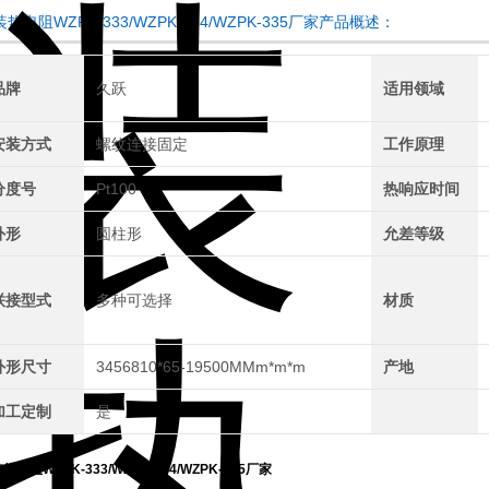
热电阻WZPK-333/WZPK-334/WZPK-335厂家产品概述：
品牌
久跃
适用领域
安装方式
螺纹连接固定
工作原理
分度号
Pt100
热响应时间
外形
圆柱形
允差等级
联接型式
多种可选择
材质
外形尺寸
3456810*65-19500MMm*m*m
产地
加工定制
是
热电阻WZPK-333/WZPK-334/WZPK-335厂家