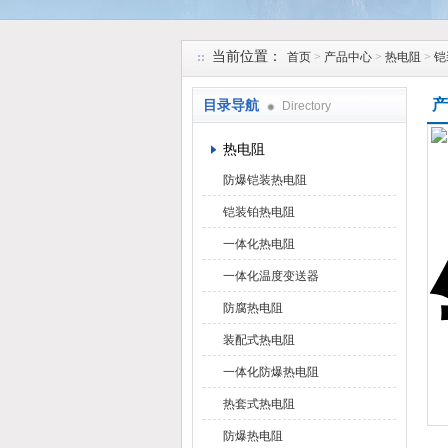
安徽久跃仪表有限公司
当前位置：
首页
>
产品中心
>
热电阻
>
铠
产
目录导航
Directory
热电阻
防爆铠装热电阻
铠装铂热电阻
一体化热电阻
一体化温度变送器
防腐热电阻
装配式热电阻
一体化防爆热电阻
热套式热电阻
防爆热电阻