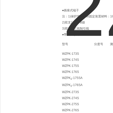
●插座式端子
注：1)保护管材料和固定装置材料：1Cr
2)双支只生产B级
3)双支为三线制引线
●带延长导线
型号
分度号
测
WZPK-173S
WZPK-174S
WZPK-175S
WZPK-176S
WZPK
-175SA
2
WZPK
-176SA
2
WZPK-273S
WZPK-274S
WZPK-275S
WZPK-276S