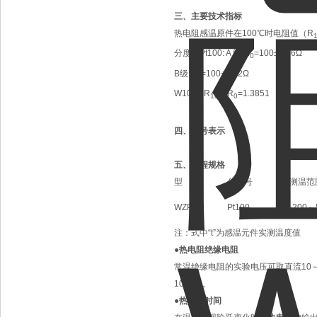
三、
主要技术指标
热电阻感温原件在100℃时电阻值（R
分度号Pt100: A 级 R
=100±0.06Ω
0
B级 R
=100±0.12Ω
0
W100= R
/R
=1.3851
100
0
四、
型号表示
五、量程规格
型 号
分度号
测温范
WZPK
Pt100
-200～
注：式中“t”为感温元件实测温度值
●热电阻绝缘电阻
常温绝缘电阻的实验电压可取直流10～
100MΩ。
●热响应时间