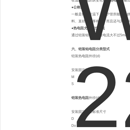
在温度出现阶跃变化时，
热电阻
的输出
●公称压力
一般是指在常温下，保护管所能承受静
料、直径、壁厚有关，而且还与其结
●热电阻允许通过电流
通过铠装铂电阻测量电流大不过5mA
六、铠装铂电阻分类型式
铠装热电阻外径(d)
安装固定装置标准尺寸
M
S
铠装热电阻
外径(d)
安装固定装置标准尺寸
D
Do