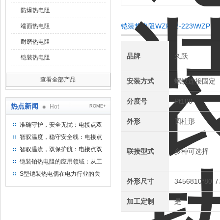
防爆热电阻
铠装热电阻WZPK2-223\WZPK2
端面热电阻
耐磨热电阻
品牌
久跃
铠装热电阻
查看全部产品
安装方式
螺纹连接固定
分度号
Pt100
热点新闻
Hot
ROME+
外形
圆柱形
准确守护，安全无忧：电接点双
金属温度计——测温新选择
智驭温度，稳守安全线：电接点
双金属温度计的创新守护
智驭温流，双保护航：电接点双
联接型式
多种可选择
金属温度计在工业领域的革新应
铠装铂热电阻的应用领域：从工
用
业到科研，无所不在的温度测量
S型铠装热电偶在电力行业的关
外形尺寸
3456810*80-
键作用
加工定制
是