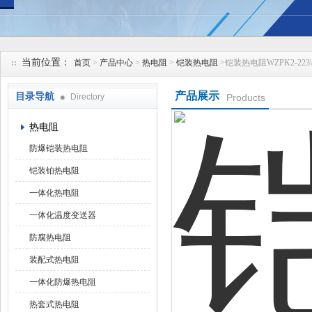
安徽久跃仪表有限公司
当前位置：
首页
>
产品中心
>
热电阻
>
铠装热电阻
>铠装热电阻WZPK2-223\WZ
产品展示
目录导航
Directory
Products
热电阻
防爆铠装热电阻
铠装铂热电阻
一体化热电阻
一体化温度变送器
防腐热电阻
装配式热电阻
一体化防爆热电阻
热套式热电阻