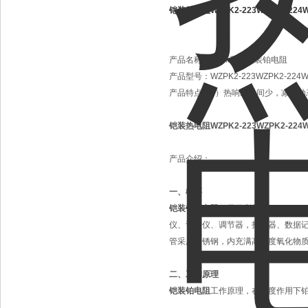
铠装热电阻WZPK2-223WZPK2-224W
产品名称：
wzpk系列铠装铂电阻
产品型号：
WZPK2-223WZPK2-224W
产品特点：
1）热响应时间少，减小动
铠装热电阻WZPK2-223WZPK2-224W
产品介绍：
一、概要
铠装铂热电阻
可用于测量-200～5
仪、记录仪、调节器，扫描器、数据记录仪
管采用不锈钢，内充满高密度氧化物
二、工作原理
铠装铂电阻
工作原理，在温度作用下