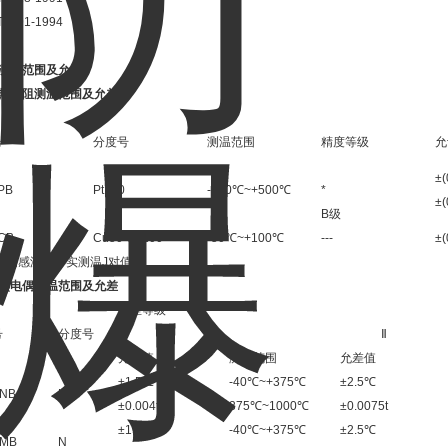
T7391-1994
、测温范围及允差
）热电阻测温范围及允差
号
分度号
测温范围
精度等级
允
±(
PB
Pt100
-200℃~+500℃
*
±(
B级
CB
Cu50 Cu100
-50℃~+100℃
---
±(
：t为感温元件实测温J对值。
）热电偶测温范围及允差
允差等级
号
分度号
Ⅰ
Ⅱ
允差值
测温范围
允差值
±1.5℃
-40℃~+375℃
±2.5℃
NB
K
±0.004t
375℃~1000℃
±0.0075t
±1.5℃
-40℃~+375℃
±2.5℃
MB
N