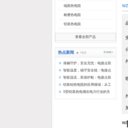
W
端面热电阻
耐磨热电阻
铠装热电阻
查看全部产品
热点新闻
Hot
ROME+
准确守护，安全无忧：电接点双
金属温度计——测温新选择
智驭温度，稳守安全线：电接点
双金属温度计的创新守护
智驭温流，双保护航：电接点双
金属温度计在工业领域的革新应
铠装铂热电阻的应用领域：从工
用
业到科研，无所不在的温度测量
S型铠装热电偶在电力行业的关
键作用
WZ