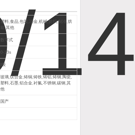
塑料,食品,包装,冶金,机械,纺织,制冷,烘
箱,其他
数字式
0-13s
Ⅰ级
玻璃,钛合金,铸铜,铸铁,铸铝,铸钢,陶瓷,
塑料,石墨,铝合金,衬氟,不锈钢,碳钢,其
他
国产