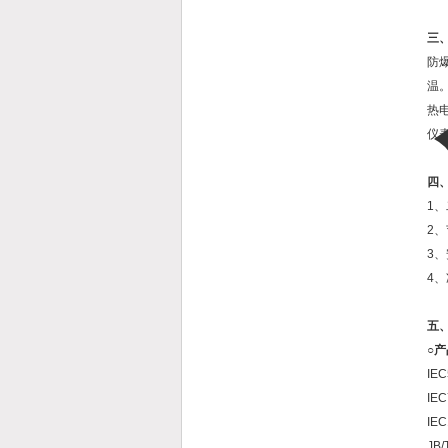
三
防
温
热
仪
四
1、
2
3
4
五
○
IEC
IEC
IEC
JB/