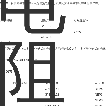
基本误差：
仪表的基本误差应不超过热电偶(阻)和温度变送器基本误差的合成误差。
工作环境
装场所等级
温度℃
相对湿度%
1
-25～+55
2
-25～+70
5～95
3
-40～+80
支撑管长度确定
度变送器的工作温度由支撑管所造成的壳体升温同环境温度之和，支撑管所造成的壳体
 t1=260℃ t2=540℃ t3=850℃
-证一览表
防 爆 级 别
防 爆 证 号
认 证 机
T4
GYB97151
NEPSI
T4
GYB97152
NEPSI
CT4
GYB97203
NEPSI