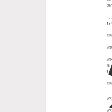
JB/
○
1
型
WZ
WZ
注
2
型
WR
WR