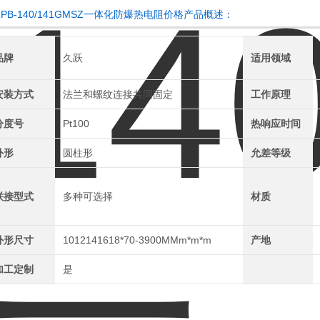
ZPB-140/141GMSZ一体化防爆热电阻价格产品概述：
品牌
久跃
适用领域
安装方式
法兰和螺纹连接共同固定
工作原理
分度号
Pt100
热响应时间
外形
圆柱形
允差等级
联接型式
多种可选择
材质
外形尺寸
1012141618*70-3900MMm*m*m
产地
加工定制
是
PB-140/141GMSZ一体化防爆热电阻价格