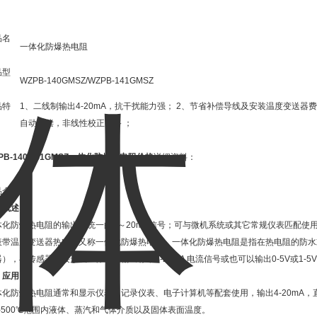
品名
一体化防爆热电阻
：
品型
WZPB-140GMSZ/WZPB-141GMSZ
：
品特
1、二线制输出4-20mA，抗干扰能力强； 2、节省补偿导线及安装温度变送器
：
自动补偿，非线性校正电路 ；
PB-140/141GMSZ一体化防爆热电阻价格
详细资料：
品介绍：
、概述
体化防爆热电阻的输出为统一的4～20mA信号；可与微机系统或其它常规仪表匹配使
表带温度变送器热电阻又称一体化防爆热电阻，一体化防爆热电阻是指在热电阻的防水
），与传感器连接形成一体化，输出标准4-20mA 电流信号或也可以输出0-5V或1-5
、应用
体化防爆热电阻通常和显示仪表、记录仪表、电子计算机等配套使用，输出4-20mA，
℃-500℃范围内液体、蒸汽和气体介质以及固体表面温度。