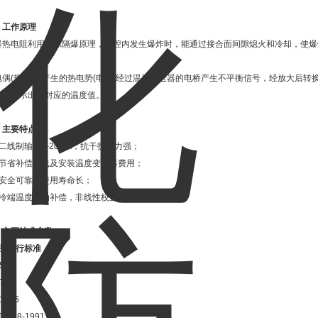
、
工作原理
爆热电阻利用间隙隔爆原理，当腔内发生爆炸时，能通过接合面间隙熄火和冷却，使爆
。
电偶(热电阻)产生的热电势(电阻)经过温度变送器的电桥产生不平衡信号，经放大后转换
表便显示出所对应的温度值。
、主要特点
二线制输出4-20mA，抗干扰能力强；
、节省补偿导线及安装温度变送器费用；
、安全可靠，使用寿命长；
、冷端温度自动补偿，非线性校正电路 ；
、主要技术参数
产品执行标准
584
751
1515
T5518-1991