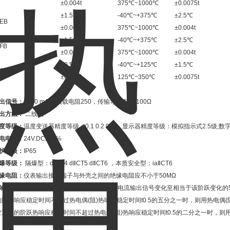
±0.004t
375℃~1000℃
±0.0075t
±1.5℃
-40℃~+375℃
±2.5℃
EB
E
±0.004t
375℃~1000℃
±0.004t
±1.5℃
-40℃~+375℃
±2.5℃
FB
J
±0.004t
375℃~1000℃
±0.004t
±0.5℃
-40℃~+125℃
±1.5℃
CB
T
±0.004t
125℃~350℃
±0.0075t
输出信号：
4-20 mA ，负载电阻250，传输导线电阻 100Ω
输出方法：
二线制
精度等级：
温度变送器精度等级：0.1 0.2 0.5 ，显示器精度等级：模拟指示式2.5级;数字
供电电源：
24V.DC±10℅
防护等级：
IP65
防爆等级：
隔爆型：dⅡBT4 dⅡCT5 dⅡCT6 ，本质安全型：iaⅡCT6
绝缘电阻：
仪表输出接线端子与外壳之间的绝缘电阻应不小于50MΩ
热响应时间：
当温度出现阶跃变化时，仪表的电流输出信号变化至相当于该阶跃变化的50
的阶跃响应稳定时间不超过热电偶(阻)热响应稳定时间t0.5的五分之一时，则用热电偶
变送器的阶跃热响应稳定时间不超过热电偶(阻)热响应稳定时间t0.5的二分之一时，
；