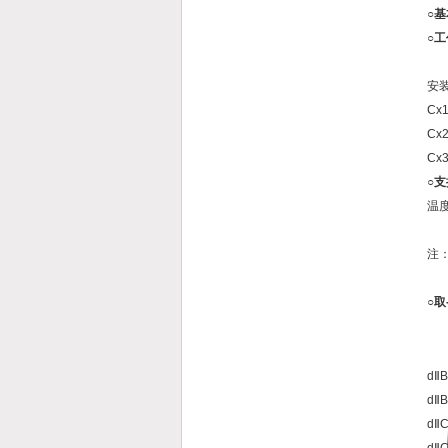
○
○
安
Cx
Cx
Cx
○
温
注：
○
取
dⅡB
dⅡB
dⅡ