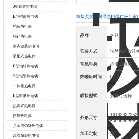
J型铠装热电偶
垃圾焚烧炉耐磨热电偶供应厂家
E型铠装热电偶
铠装热电偶
品牌
久跃
铂铑热电偶
多点铠装热电偶
安装方式
法兰和螺纹连
装配式热电偶
常见种类
标准热电偶
B型铂铑热电偶
S型铠装热电偶
热响应时间
0-25s
一体化热电偶
联接型式
多种可选择
K型耐磨热电偶
热套式热电偶
161820222528
防爆热电偶
外形尺寸
5000mmm*m*
贵金属铂铑热电偶
加工定制
是
高温耐磨热电偶