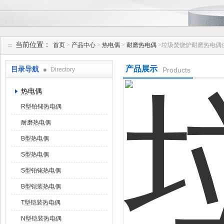
安徽久跃仪表有限公司
当前位置：
首页
>
产品中心
>
热电偶
>
耐磨热电偶
>垃圾焚烧炉耐磨热电偶
产品展示
目录导航
Directory
Products
热电偶
R型铂铑热电偶
耐磨热电偶
B型热电偶
S型热电偶
S型铂铑热电偶
B型铠装热电偶
T型铠装热电偶
N型铠装热电偶