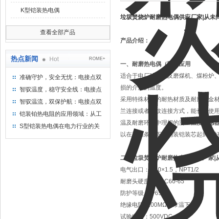
K型铠装热电偶
垃圾焚烧炉耐磨热电偶供应厂家|从未
查看全部产品
产品介绍：
热点新闻
Hot
ROME+
一、
耐磨热电偶（阻）
应用
适合于电厂球磨机及磨煤机、煤粉炉
准确守护，安全无忧：电接点双
金属温度计——测温新选择
损的介质的温度。
智驭温度，稳守安全线：电接点
双金属温度计的创新守护
采用特殊材质的耐热材质及耐磨合金
智驭温流，双保护航：电接点双
兰连接或者螺纹连接方式，能长期使用
金属温度计在工业领域的革新应
铠装铂热电阻的应用领域：从工
用
温及耐磨环境中理想的测量
温度传感
业到科研，无所不在的温度测量
S型铠装热电偶在电力行业的关
以在高温条件下对内装铠装芯起到良好
键作用
二、
垃圾焚烧炉耐磨热电偶供应厂家|
电气出口：M20×1.5，NPT1/2
耐磨头硬度：HRC60-65
防护等级：IP65
绝缘电阻>100MΩ（常温下）
试验电压：500VDC