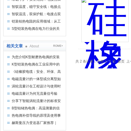
金属温度计——测温新选择
智驭温度，稳守安全线：电接点
双金属温度计的创新守护
智驭温流，双保护航：电接点双
金属温度计在工业领域的革新应
铠装铂热电阻的应用领域：从工
用
业到科研，无所不在的温度测量
S型铠装热电偶在电力行业的关
键作用
相关文章
About
ROME+
为您介绍K型耐磨热电偶的安装
共 2 条记录，当前 1 / 1 页 首
要求
K型铠装热电偶在工业应用中的
优势及发展趋势
《硅橡胶电缆：安全、环保、高
效的电缆选择》
电磁流量计的一体型或分离型如
何合理选择
涡轮流量计在工程设计与使用时
的注意事项
电磁流量计为何无流量信号输
出？
分享下智能涡轮流量计的标准安
装方法
B型铂铑热电偶：高温测量的信
赖之选
热电偶补偿导线的原理及使用事
项
赫斯曼压力变送器厂家推荐｜
2088 压力变送器高性价比实力厂