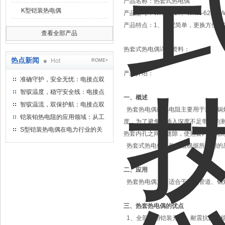
产品名称：
热套式热电偶
K型铠装热电偶
产品型号：
WRN-01T、WRN-624、W
产品特点：
1、装配简单，更换方便；
查看全部产品
热套式热电偶详细资料：
热点新闻
Hot
ROME+
产品介绍：
准确守护，安全无忧：电接点双
金属温度计——测温新选择
智驭温度，稳守安全线：电接点
一、概述
双金属温度计的创新守护
智驭温流，双保护航：电接点双
热套热电偶或热电阻主要用于测量锅炉
金属温度计在工业领域的革新应
铠装铂热电阻的应用领域：从工
度，为了避免因插入深度不足带来的
用
业到科研，无所不在的温度测量
S型铠装热电偶在电力行业的关
热套内孔之间的缝隙，使热套内充满
键作用
热套式热电偶、热电阻根据所使用的
二、应用
热套热电偶主要适合于蒸汽管道、锅
三、热套热电偶的优点
1、全部采用铠装元件，耐震抗压，