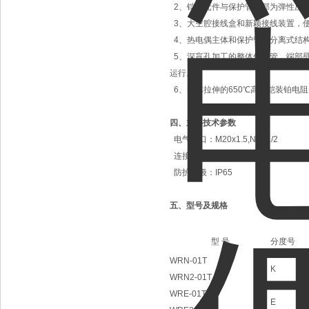
2、铠装元件与保护管底部为弹性压
3、大空腔接线盒和新颖接线装置，
4、热电偶主体和保护管为分离式结
5、深盲孔加工的整体保护管，端部
运行。
6、整体拉伸的650℃高温铠装铂电
四、
主要技术参数
电气出口：M20x1.5,NPT1/2
连接尺寸：M20x1.5,NPT1/2
防护等级：IP65
五、型号及规格
型 号
分度号
WRN-01T
K
WRN2-01T
WRE-01T
E