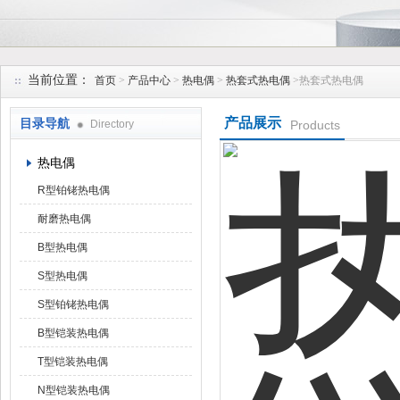
安徽久跃仪表有限公司
当前位置：
首页
>
产品中心
>
热电偶
>
热套式热电偶
>热套式热电偶
产品展示
目录导航
Directory
Products
热电偶
R型铂铑热电偶
耐磨热电偶
B型热电偶
S型热电偶
S型铂铑热电偶
B型铠装热电偶
T型铠装热电偶
N型铠装热电偶