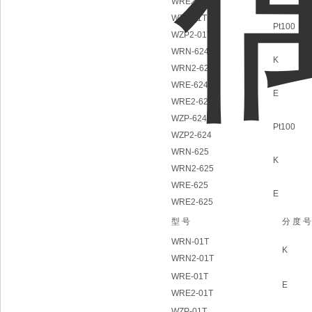
WRE2-01T
WZP-01T
Pt100
WZP2-01T
WRN-624
K
WRN2-624
WRE-624
E
WRE2-624
WZP-624
Pt100
WZP2-624
WRN-625
K
WRN2-625
WRE-625
E
WRE2-625
型 号
分 度 号
WRN-01T
K
WRN2-01T
WRE-01T
E
WRE2-01T
WZP-01T