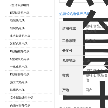
J型铠装热电偶
E型铠装热电偶
热套式热电偶产品概述：
铠装热电偶
塑料,食品,包装
铂铑热电偶
适用领域
箱,其他
多点铠装热电偶
工作原理
数字式
装配式热电偶
分度号
J
B型铂铑热电偶
S型铠装热电偶
允差等级
Ⅰ级
一体化热电偶
玻璃,钛合金,铸
K型耐磨热电偶
材质
塑料,石墨,铝合
他
热套式热电偶
产地
国产
防爆热电偶
贵金属铂铑热电偶
高温耐磨热电偶