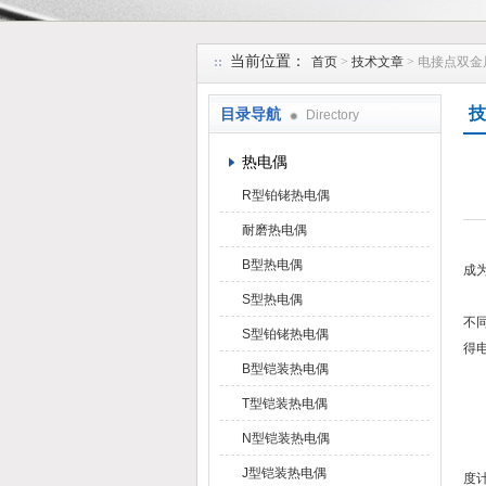
安徽久跃仪表有限公司
当前位置：
首页
>
技术文章
> 电接点双
技
目录导航
Directory
热电偶
R型铂铑热电偶
耐磨热电偶
在
B型热电偶
成
电
S型热电偶
不
S型铂铑热电偶
得
B型铠装热电偶
T型铠装热电偶
N型铠装热电偶
在
J型铠装热电偶
度