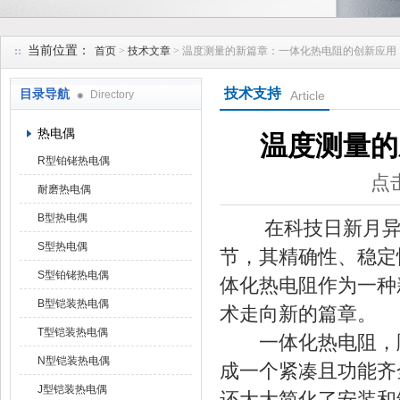
安徽久跃仪表有限公司
当前位置：
首页
>
技术文章
> 温度测量的新篇章：一体化热电阻的创新应用
技术支持
目录导航
Directory
Article
热电偶
温度测量的
R型铂铑热电偶
点击
耐磨热电偶
B型热电偶
在科技日新月异的
S型热电偶
节，其精确性、稳定
S型铂铑热电偶
体化热电阻作为一种
B型铠装热电偶
术走向新的篇章。
T型铠装热电偶
一体化热电阻，顾
N型铠装热电偶
成一个紧凑且功能齐
J型铠装热电偶
还大大简化了安装和