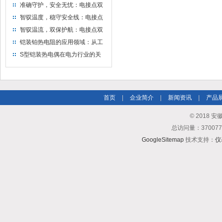
准确守护，安全无忧：电接点双
金属温度计——测温新选择
智驭温度，稳守安全线：电接点
双金属温度计的创新守护
智驭温流，双保护航：电接点双
金属温度计在工业领域的革新应
铠装铂热电阻的应用领域：从工
用
业到科研，无所不在的温度测量
S型铠装热电偶在电力行业的关
键作用
首页
|
企业简介
|
新闻资讯
|
产品
© 2018
总访问量：3700
GoogleSitemap
技术支持：
仪