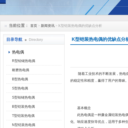
安徽久跃仪表有限公司
当前位置：
首页
>
新闻资讯
> K型铠装热电偶的优缺点分析
K型铠装热电偶的优缺点分
目录导航
Directory
热电偶
R型铂铑热电偶
耐磨热电偶
随着工业技术的不断发展，热电偶作
B型热电偶
的稳定性和精度，赢得了用户的青睐
S型热电偶
S型铂铑热电偶
B型铠装热电偶
基本概念
此热电偶是一种廉金属铠装热电偶，其
T型铠装热电偶
化、响应速度快等优点，适用于多种生
N型铠装热电偶