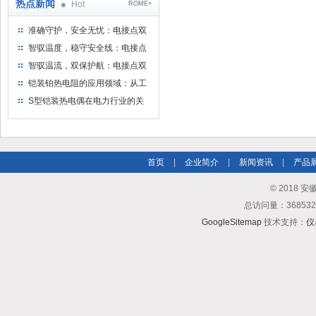
热点新闻
Hot
ROME+
准确守护，安全无忧：电接点双
金属温度计——测温新选择
智驭温度，稳守安全线：电接点
双金属温度计的创新守护
智驭温流，双保护航：电接点双
金属温度计在工业领域的革新应
铠装铂热电阻的应用领域：从工
用
业到科研，无所不在的温度测量
S型铠装热电偶在电力行业的关
键作用
首页
|
企业简介
|
新闻资讯
|
产品
© 2018
总访问量：3685
GoogleSitemap
技术支持：
仪