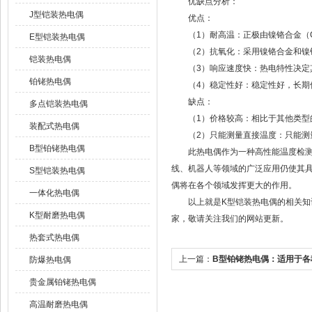
优缺点分析：
J型铠装热电偶
优点：
（1）耐高温：正极由镍铬合金（Cr2
E型铠装热电偶
（2）抗氧化：采用镍铬合金和镍铝
铠装热电偶
（3）响应速度快：热电特性决定其
铂铑热电偶
（4）稳定性好：稳定性好，长期使
缺点：
多点铠装热电偶
（1）价格较高：相比于其他类型的
装配式热电偶
（2）只能测量直接温度：只能测
B型铂铑热电偶
此热电偶作为一种高性能温度检测元
线、机器人等领域的广泛应用仍使其
S型铠装热电偶
偶将在各个领域发挥更大的作用。
一体化热电偶
以上就是K型铠装热电偶的相关知识
K型耐磨热电偶
家，敬请关注我们的网站更新。
热套式热电偶
上一篇：
B型铂铑热电偶：适用于各
防爆热电偶
度传感器
贵金属铂铑热电偶
高温耐磨热电偶