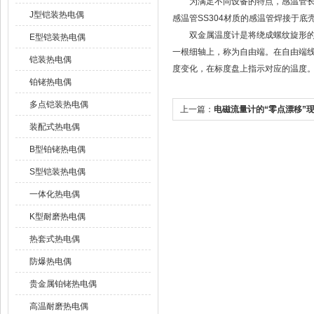
为满足不同设备的特点，感温管长度和直
J型铠装热电偶
感温管SS304材质的感温管焊接于底
双金属温度计是将绕成螺纹旋形的热
E型铠装热电偶
一根细轴上，称为自由端。在自由端
铠装热电偶
度变化，在标度盘上指示对应的温度
铂铑热电偶
多点铠装热电偶
上一篇：
电磁流量计的“零点漂移”
装配式热电偶
B型铂铑热电偶
S型铠装热电偶
一体化热电偶
K型耐磨热电偶
热套式热电偶
防爆热电偶
贵金属铂铑热电偶
高温耐磨热电偶