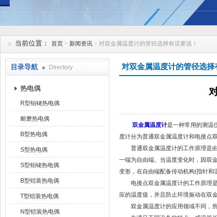
安徽久跃仪表有限公司
当前位置：
首页
>
新闻资讯
> 对双金属温度计的管径选择有话要说！
对双金属温度计的管径选择
目录导航
Directory
热电偶
R型铂铑热电偶
耐磨热电偶
双金属温度计
是一种常用的测温
B型热电偶
度计分为普通双金属温度计和电接点
普通双金属温度计的工作原理是由两
S型热电偶
一端为自由端。当温度变化时，因双
S型铂铑热电偶
变形，在自由端配备传动机构(指针和
B型铠装热电偶
电接点双金属温度计的工作原理是基
应的温度值，并且防止环境振动在双
T型铠装热电偶
双金属温度计的应用领域不同，所
N型铠装热电偶