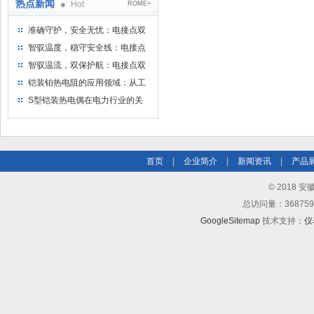
热点新闻
Hot
ROME+
准确守护，安全无忧：电接点双
金属温度计——测温新选择
智驭温度，稳守安全线：电接点
双金属温度计的创新守护
智驭温流，双保护航：电接点双
金属温度计在工业领域的革新应
铠装铂热电阻的应用领域：从工
用
业到科研，无所不在的温度测量
S型铠装热电偶在电力行业的关
键作用
首页
|
企业简介
|
新闻资讯
|
产品
© 2018
总访问量：3687
GoogleSitemap
技术支持：
仪